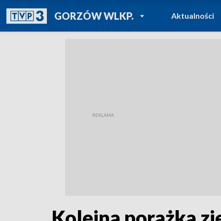
POWRÓT DO
GORZÓW WLKP.
Aktualności
TVP REGIONY
Kolejna porażka zi