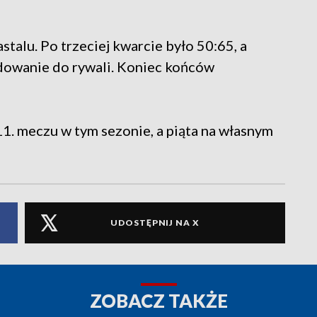
talu. Po trzeciej kwarcie było 50:65, a
dowanie do rywali. Koniec końców
11. meczu w tym sezonie, a piąta na własnym
UDOSTĘPNIJ NA X
ZOBACZ TAKŻE