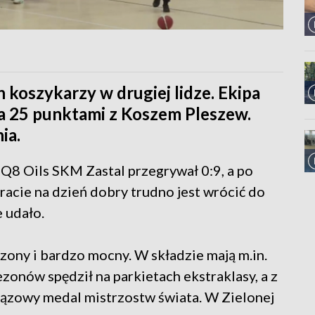
 koszykarzy w drugiej lidze. Ekipa
ła 25 punktami z Koszem Pleszew.
ia.
 Q8 Oils SKM Zastal przegrywał 0:9, a po
tracie na dzień dobry trudno jest wrócić do
 udało.
ony i bardzo mocny. W składzie mają m.in.
zonów spędził na parkietach ekstraklasy, a z
rązowy medal mistrzostw świata. W Zielonej