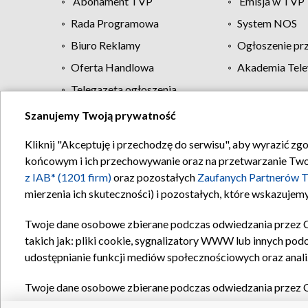
Abonament TVP
Emisja w TVP
Rada Programowa
System NOS
Biuro Reklamy
Ogłoszenie pr
Oferta Handlowa
Akademia Tele
Telegazeta ogłoszenia
Szanujemy Twoją prywatność
Regulamin TVP
Kliknij "Akceptuję i przechodzę do serwisu", aby wyrazić zg
końcowym i ich przechowywanie oraz na przetwarzanie Twoich
z IAB* (1201 firm)
oraz pozostałych
Zaufanych Partnerów T
mierzenia ich skuteczności) i pozostałych, które wskazujemy
Twoje dane osobowe zbierane podczas odwiedzania przez 
takich jak: pliki cookie, sygnalizatory WWW lub innych pod
udostępnianie funkcji mediów społecznościowych oraz anali
Twoje dane osobowe zbierane podczas odwiedzania przez 
plików cookie, informacje o Twoich wyszukiwaniach w serwi