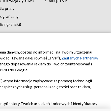
 Telewizja Cyfrowa
Sklep TVP
la prasy
tograficzny
sing (znaki)
klamy
Kontakt
rania danych, dostęp do informacji na Twoim urządzeniu
idacji (zwaną dalej również „TVP”),
Zaufanych Partnerów
anego dopasowania reklam do Twoich zainteresowań i
a PPID do Google.
”, w tym informacje zapisywane za pomocą technologii
zpiecznych usług, personalizację treści oraz reklam,
identyfikatory Twoich urządzeń końcowych i identyfikatory
P,
Zaufanych Partnerów z IAB
oraz pozostałych
Zaufanych