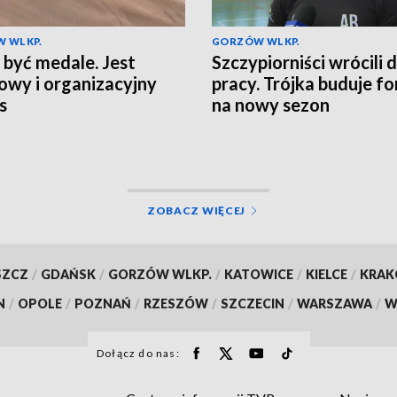
 WLKP.
GORZÓW WLKP.
 być medale. Jest
Szczypiorniści wrócili 
owy i organizacyjny
pracy. Trójka buduje f
s
na nowy sezon
ZOBACZ WIĘCEJ
SZCZ
/
GDAŃSK
/
GORZÓW WLKP.
/
KATOWICE
/
KIELCE
/
KRA
N
/
OPOLE
/
POZNAŃ
/
RZESZÓW
/
SZCZECIN
/
WARSZAWA
/
W
Dołącz do nas: