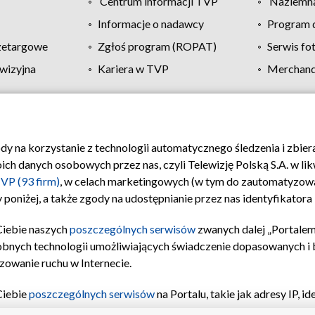
Centrum informacji TVP
Naziemna
Informacje o nadawcy
Program d
zetargowe
Zgłoś program (ROPAT)
Serwis fo
wizyjna
Kariera w TVP
Merchandi
Polityka prywatności
Moje zgody
Pomoc
Biuro re
ody na korzystanie z technologii automatycznego śledzenia i zbie
 danych osobowych przez nas, czyli Telewizję Polską S.A. w likw
VP (93 firm)
, w celach marketingowych (w tym do zautomatyzow
 poniżej, a także zgody na udostępnianie przez nas identyfikator
Ciebie naszych
poszczególnych serwisów
zwanych dalej „Portalem
obnych technologii umożliwiających świadczenie dopasowanych i be
zowanie ruchu w Internecie.
Ciebie
poszczególnych serwisów
na Portalu, takie jak adresy IP, 
sach Portalu czy historia odwiedzin będą przetwarzane przez TV