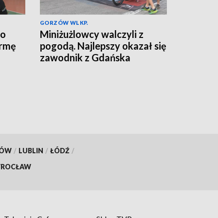
GORZÓW WLKP.
do
Miniżużlowcy walczyli z
ormę
pogodą. Najlepszy okazał się
zawodnik z Gdańska
KÓW
/
LUBLIN
/
ŁÓDŹ
/
ROCŁAW