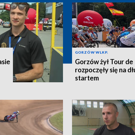
GORZÓW WLKP.
asie
Gorzów żył Tour de
rozpoczęły się na d
startem