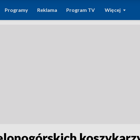
Programy
Reklama
Program TV
Więcej
elonogórskich koszykarzy