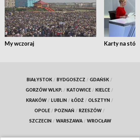
My wczoraj
Karty na stół:
BIAŁYSTOK
/
BYDGOSZCZ
/
GDAŃSK
/
GORZÓW WLKP.
/
KATOWICE
/
KIELCE
/
KRAKÓW
/
LUBLIN
/
ŁÓDŹ
/
OLSZTYN
/
OPOLE
/
POZNAŃ
/
RZESZÓW
/
SZCZECIN
/
WARSZAWA
/
WROCŁAW