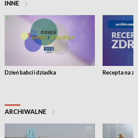
INNE
Dzień babci i dziadka
Recepta na z
ARCHIWALNE