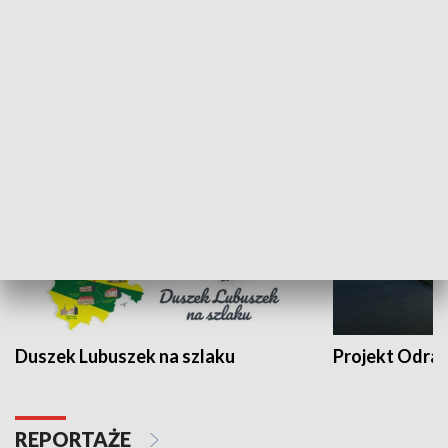
Kalejdoskop
Sołtys na med
WYPOCZYNEK I REKREACJA
Duszek Lubuszek na szlaku
Projekt Odra
REPORTAŻE