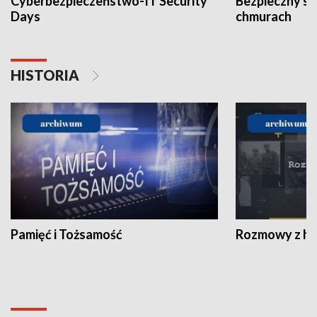
Cyberbezpieczeństwo-IT Security
Bezpieczny s
Days
chmurach
HISTORIA
Pamięć i Tożsamość
Rozmowy z his