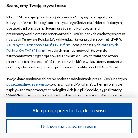
Szanujemy Twoją prywatność
Dołącz do nas:
Kliknij "Akceptuję i przechodzę do serwisu", aby wyrazić zgody na
korzystanie z technologii automatycznego śledzenia i zbierania danych,
TVP
dostęp do informacji na Twoim urządzeniu końcowym i ich
Abonament TVP
przechowywanie oraz na przetwarzanie Twoich danych osobowych przez
Regulamin TVP
nas, czyli Telewizję Polską S.A. w likwidacji (zwaną dalej również „TVP”),
Emisja w TVP
Polityka prywatności
Zaufanych Partnerów z IAB* (1201 firm)
oraz pozostałych
Zaufanych
Partnerów TVP (93 firm)
, w celach marketingowych (w tym do
Centrum informacji TVP
Moje zgody
zautomatyzowanego dopasowania reklam do Twoich zainteresowań i
mierzenia ich skuteczności) i pozostałych, które wskazujemy poniżej, a
Naziemna Telewizja Cyfrowa
Pomoc
także zgody na udostępnianie przez nas identyfikatora PPID do Google.
Sklep TVP
Biuro reklamy
Twoje dane osobowe zbierane podczas odwiedzania przez Ciebie naszych
Rada Programowa
Kontakt
poszczególnych serwisów
zwanych dalej „Portalem”, w tym informacje
zapisywane za pomocą technologii takich jak: pliki cookie, sygnalizatory
System NOS
WWW lub innych podobnych technologii umożliwiających świadczenie
dopasowanych i bezpiecznych usług, personalizację treści oraz reklam,
Informacje o nadawcy
Kanały
udostępnianie funkcji mediów społecznościowych oraz analizowanie
Akceptuję i przechodzę do serwisu
ruchu w Internecie.
Program dla prasy
©2026 Telewizja Polska S.A. w likwidacji
Biuro Reklamy
Twoje dane osobowe zbierane podczas odwiedzania przez Ciebie
Ustawienia zaawansowane
poszczególnych serwisów
na Portalu, takie jak adresy IP, identyfikatory
Ogłoszenie przetargowe
Twoich urządzeń końcowych i identyfikatory plików cookie, informacje o