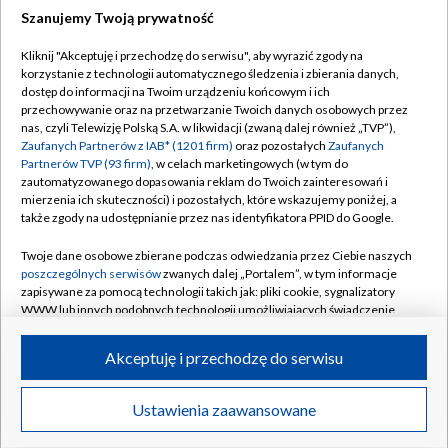
Szanujemy Twoją prywatność
Dołącz do nas:
Kliknij "Akceptuję i przechodzę do serwisu", aby wyrazić zgody na
korzystanie z technologii automatycznego śledzenia i zbierania danych,
TVP
dostęp do informacji na Twoim urządzeniu końcowym i ich
Abonament TVP
przechowywanie oraz na przetwarzanie Twoich danych osobowych przez
Regulamin TVP
nas, czyli Telewizję Polską S.A. w likwidacji (zwaną dalej również „TVP”),
Emisja w TVP
Polityka prywatności
Zaufanych Partnerów z IAB* (1201 firm)
oraz pozostałych
Zaufanych
Partnerów TVP (93 firm)
, w celach marketingowych (w tym do
Centrum informacji TVP
Moje zgody
zautomatyzowanego dopasowania reklam do Twoich zainteresowań i
mierzenia ich skuteczności) i pozostałych, które wskazujemy poniżej, a
Naziemna Telewizja Cyfrowa
Pomoc
także zgody na udostępnianie przez nas identyfikatora PPID do Google.
Sklep TVP
Biuro reklamy
Twoje dane osobowe zbierane podczas odwiedzania przez Ciebie naszych
Rada Programowa
Kontakt
poszczególnych serwisów
zwanych dalej „Portalem”, w tym informacje
zapisywane za pomocą technologii takich jak: pliki cookie, sygnalizatory
System NOS
WWW lub innych podobnych technologii umożliwiających świadczenie
dopasowanych i bezpiecznych usług, personalizację treści oraz reklam,
Informacje o nadawcy
Kanały
udostępnianie funkcji mediów społecznościowych oraz analizowanie
Akceptuję i przechodzę do serwisu
ruchu w Internecie.
Program dla prasy
©2026 Telewizja Polska S.A. w likwidacji
Biuro Reklamy
Twoje dane osobowe zbierane podczas odwiedzania przez Ciebie
Ustawienia zaawansowane
poszczególnych serwisów
na Portalu, takie jak adresy IP, identyfikatory
Ogłoszenie przetargowe
Twoich urządzeń końcowych i identyfikatory plików cookie, informacje o