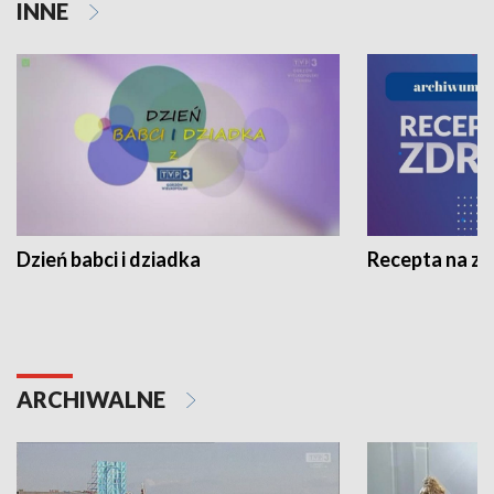
INNE
Dzień babci i dziadka
Recepta na z
ARCHIWALNE