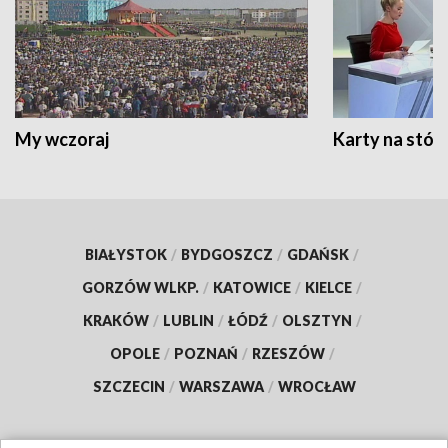
My wczoraj
Karty na stół:
BIAŁYSTOK
/
BYDGOSZCZ
/
GDAŃSK
/
GORZÓW WLKP.
/
KATOWICE
/
KIELCE
/
KRAKÓW
/
LUBLIN
/
ŁÓDŹ
/
OLSZTYN
/
OPOLE
/
POZNAŃ
/
RZESZÓW
/
SZCZECIN
/
WARSZAWA
/
WROCŁAW