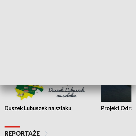
Kalejdoskop
Sołtys na med
WYPOCZYNEK I REKREACJA
Duszek Lubuszek na szlaku
Projekt Odra
REPORTAŻE