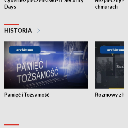
Cyberbezpieczeństwo-IT Security
Bezpieczny s
Days
chmurach
HISTORIA
Pamięć i Tożsamość
Rozmowy z his