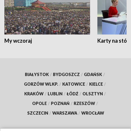
My wczoraj
Karty na stół:
BIAŁYSTOK
/
BYDGOSZCZ
/
GDAŃSK
/
GORZÓW WLKP.
/
KATOWICE
/
KIELCE
/
KRAKÓW
/
LUBLIN
/
ŁÓDŹ
/
OLSZTYN
/
OPOLE
/
POZNAŃ
/
RZESZÓW
/
SZCZECIN
/
WARSZAWA
/
WROCŁAW