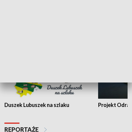
Kalejdoskop
Sołtys na med
WYPOCZYNEK I REKREACJA
Duszek Lubuszek na szlaku
Projekt Odra
REPORTAŻE