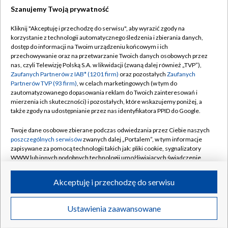
Szanujemy Twoją prywatność
Dołącz do nas:
Kliknij "Akceptuję i przechodzę do serwisu", aby wyrazić zgody na
korzystanie z technologii automatycznego śledzenia i zbierania danych,
TVP
dostęp do informacji na Twoim urządzeniu końcowym i ich
Abonament TVP
przechowywanie oraz na przetwarzanie Twoich danych osobowych przez
Regulamin TVP
nas, czyli Telewizję Polską S.A. w likwidacji (zwaną dalej również „TVP”),
Emisja w TVP
Polityka prywatności
Zaufanych Partnerów z IAB* (1201 firm)
oraz pozostałych
Zaufanych
Partnerów TVP (93 firm)
, w celach marketingowych (w tym do
Centrum informacji TVP
Moje zgody
zautomatyzowanego dopasowania reklam do Twoich zainteresowań i
mierzenia ich skuteczności) i pozostałych, które wskazujemy poniżej, a
Naziemna Telewizja Cyfrowa
Pomoc
także zgody na udostępnianie przez nas identyfikatora PPID do Google.
Sklep TVP
Biuro reklamy
Twoje dane osobowe zbierane podczas odwiedzania przez Ciebie naszych
Rada Programowa
Kontakt
poszczególnych serwisów
zwanych dalej „Portalem”, w tym informacje
zapisywane za pomocą technologii takich jak: pliki cookie, sygnalizatory
System NOS
WWW lub innych podobnych technologii umożliwiających świadczenie
dopasowanych i bezpiecznych usług, personalizację treści oraz reklam,
Informacje o nadawcy
Kanały
udostępnianie funkcji mediów społecznościowych oraz analizowanie
Akceptuję i przechodzę do serwisu
ruchu w Internecie.
Program dla prasy
©2026 Telewizja Polska S.A. w likwidacji
Biuro Reklamy
Twoje dane osobowe zbierane podczas odwiedzania przez Ciebie
Ustawienia zaawansowane
poszczególnych serwisów
na Portalu, takie jak adresy IP, identyfikatory
Ogłoszenie przetargowe
Twoich urządzeń końcowych i identyfikatory plików cookie, informacje o