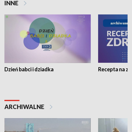
INNE
Dzień babci i dziadka
Recepta na z
ARCHIWALNE