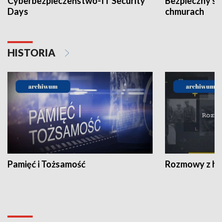
Cyberbezpieczeństwo-IT Security
Bezpieczny s
Days
chmurach
HISTORIA
Pamięć i Tożsamość
Rozmowy z his