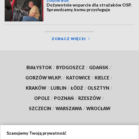
GORZÓW WLKP.
Dożywotnie wsparcie dla strażaków OSP.
Sprawdzamy, komu przysługuje
ZOBACZ WIĘCEJ
BIAŁYSTOK
/
BYDGOSZCZ
/
GDAŃSK
/
GORZÓW WLKP.
/
KATOWICE
/
KIELCE
/
KRAKÓW
/
LUBLIN
/
ŁÓDŹ
/
OLSZTYN
/
OPOLE
/
POZNAŃ
/
RZESZÓW
/
SZCZECIN
/
WARSZAWA
/
WROCŁAW
Szanujemy Twoją prywatność
Dołącz do nas: