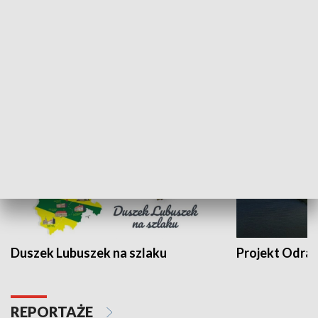
Kalejdoskop
Sołtys na med
WYPOCZYNEK I REKREACJA
Duszek Lubuszek na szlaku
Projekt Odra
REPORTAŻE