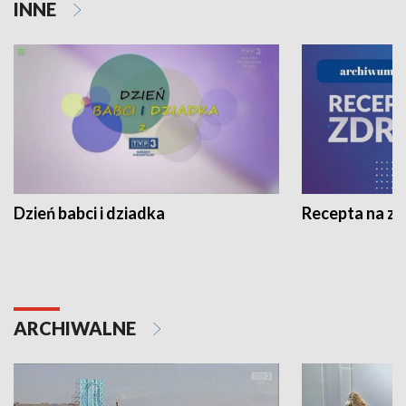
INNE
Dzień babci i dziadka
Recepta na z
ARCHIWALNE