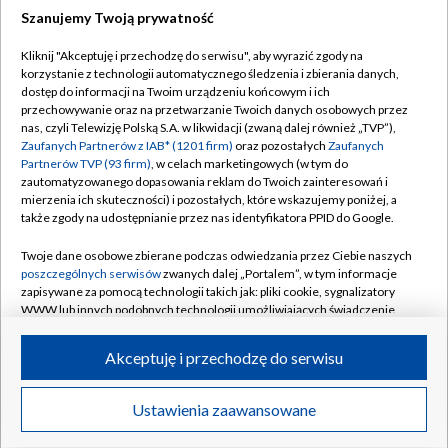
Szanujemy Twoją prywatność
Dołącz do nas:
Kliknij "Akceptuję i przechodzę do serwisu", aby wyrazić zgody na
korzystanie z technologii automatycznego śledzenia i zbierania danych,
TVP
dostęp do informacji na Twoim urządzeniu końcowym i ich
Abonament TVP
przechowywanie oraz na przetwarzanie Twoich danych osobowych przez
Regulamin TVP
nas, czyli Telewizję Polską S.A. w likwidacji (zwaną dalej również „TVP”),
Emisja w TVP
Polityka prywatności
Zaufanych Partnerów z IAB* (1201 firm)
oraz pozostałych
Zaufanych
Partnerów TVP (93 firm)
, w celach marketingowych (w tym do
Centrum informacji TVP
Moje zgody
zautomatyzowanego dopasowania reklam do Twoich zainteresowań i
mierzenia ich skuteczności) i pozostałych, które wskazujemy poniżej, a
Naziemna Telewizja Cyfrowa
Pomoc
także zgody na udostępnianie przez nas identyfikatora PPID do Google.
Sklep TVP
Biuro reklamy
Twoje dane osobowe zbierane podczas odwiedzania przez Ciebie naszych
Rada Programowa
Kontakt
poszczególnych serwisów
zwanych dalej „Portalem”, w tym informacje
zapisywane za pomocą technologii takich jak: pliki cookie, sygnalizatory
System NOS
WWW lub innych podobnych technologii umożliwiających świadczenie
dopasowanych i bezpiecznych usług, personalizację treści oraz reklam,
Informacje o nadawcy
Kanały
udostępnianie funkcji mediów społecznościowych oraz analizowanie
Akceptuję i przechodzę do serwisu
ruchu w Internecie.
Program dla prasy
©2026 Telewizja Polska S.A. w likwidacji
Biuro Reklamy
Twoje dane osobowe zbierane podczas odwiedzania przez Ciebie
Ustawienia zaawansowane
poszczególnych serwisów
na Portalu, takie jak adresy IP, identyfikatory
Ogłoszenie przetargowe
Twoich urządzeń końcowych i identyfikatory plików cookie, informacje o