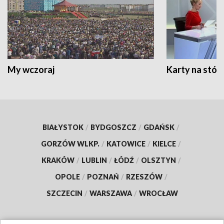
My wczoraj
Karty na stół:
BIAŁYSTOK
/
BYDGOSZCZ
/
GDAŃSK
/
GORZÓW WLKP.
/
KATOWICE
/
KIELCE
/
KRAKÓW
/
LUBLIN
/
ŁÓDŹ
/
OLSZTYN
/
OPOLE
/
POZNAŃ
/
RZESZÓW
/
SZCZECIN
/
WARSZAWA
/
WROCŁAW