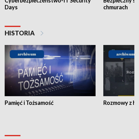
Cyberbezpieczeństwo-IT Security
Bezpieczny s
Days
chmurach
HISTORIA
Pamięć i Tożsamość
Rozmowy z his