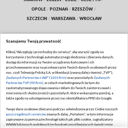
OPOLE
/
POZNAŃ
/
RZESZÓW
/
SZCZECIN
/
WARSZAWA
/
WROCŁAW
Szanujemy Twoją prywatność
Dołącz do nas:
Kliknij "Akceptuję i przechodzę do serwisu", aby wyrazić zgody na
korzystanie z technologii automatycznego śledzenia i zbierania danych,
TVP
dostęp do informacji na Twoim urządzeniu końcowym i ich
Abonament TVP
przechowywanie oraz na przetwarzanie Twoich danych osobowych przez
Regulamin TVP
nas, czyli Telewizję Polską S.A. w likwidacji (zwaną dalej również „TVP”),
Emisja w TVP
Polityka prywatności
Zaufanych Partnerów z IAB* (1201 firm)
oraz pozostałych
Zaufanych
Partnerów TVP (93 firm)
, w celach marketingowych (w tym do
Centrum informacji TVP
Moje zgody
zautomatyzowanego dopasowania reklam do Twoich zainteresowań i
mierzenia ich skuteczności) i pozostałych, które wskazujemy poniżej, a
Naziemna Telewizja Cyfrowa
Pomoc
także zgody na udostępnianie przez nas identyfikatora PPID do Google.
Sklep TVP
Biuro reklamy
Twoje dane osobowe zbierane podczas odwiedzania przez Ciebie naszych
Rada Programowa
Kontakt
poszczególnych serwisów
zwanych dalej „Portalem”, w tym informacje
zapisywane za pomocą technologii takich jak: pliki cookie, sygnalizatory
System NOS
WWW lub innych podobnych technologii umożliwiających świadczenie