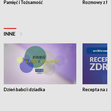
Pamięć i Tożsamość
Rozmowy z his
INNE
Dzień babci i dziadka
Recepta na z