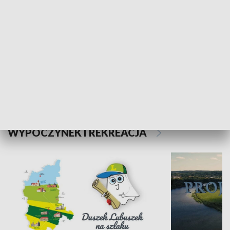
Kalejdoskop
Sołtys na med
WYPOCZYNEK I REKREACJA