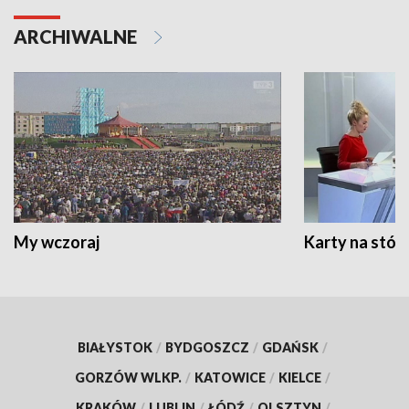
ARCHIWALNE
My wczoraj
Karty na stół:
BIAŁYSTOK
/
BYDGOSZCZ
/
GDAŃSK
/
GORZÓW WLKP.
/
KATOWICE
/
KIELCE
/
KRAKÓW
/
LUBLIN
/
ŁÓDŹ
/
OLSZTYN
/