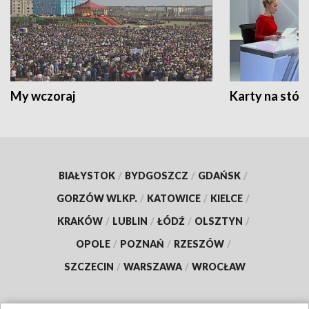
My wczoraj
Karty na stół:
BIAŁYSTOK
/
BYDGOSZCZ
/
GDAŃSK
/
GORZÓW WLKP.
/
KATOWICE
/
KIELCE
/
KRAKÓW
/
LUBLIN
/
ŁÓDŹ
/
OLSZTYN
/
OPOLE
/
POZNAŃ
/
RZESZÓW
/
SZCZECIN
/
WARSZAWA
/
WROCŁAW