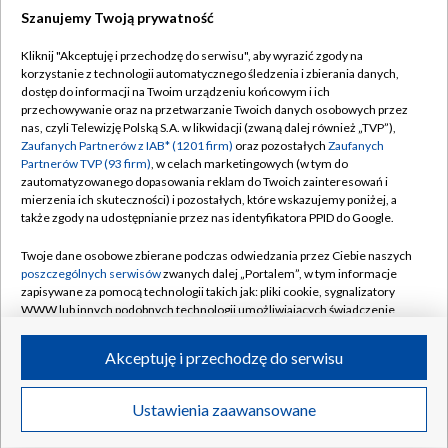
Szanujemy Twoją prywatność
Dołącz do nas:
Kliknij "Akceptuję i przechodzę do serwisu", aby wyrazić zgody na
korzystanie z technologii automatycznego śledzenia i zbierania danych,
TVP
dostęp do informacji na Twoim urządzeniu końcowym i ich
Abonament TVP
przechowywanie oraz na przetwarzanie Twoich danych osobowych przez
Regulamin TVP
nas, czyli Telewizję Polską S.A. w likwidacji (zwaną dalej również „TVP”),
Emisja w TVP
Polityka prywatności
Zaufanych Partnerów z IAB* (1201 firm)
oraz pozostałych
Zaufanych
Partnerów TVP (93 firm)
, w celach marketingowych (w tym do
Centrum informacji TVP
Moje zgody
zautomatyzowanego dopasowania reklam do Twoich zainteresowań i
mierzenia ich skuteczności) i pozostałych, które wskazujemy poniżej, a
Naziemna Telewizja Cyfrowa
Pomoc
także zgody na udostępnianie przez nas identyfikatora PPID do Google.
Sklep TVP
Biuro reklamy
Twoje dane osobowe zbierane podczas odwiedzania przez Ciebie naszych
Rada Programowa
Kontakt
poszczególnych serwisów
zwanych dalej „Portalem”, w tym informacje
zapisywane za pomocą technologii takich jak: pliki cookie, sygnalizatory
System NOS
WWW lub innych podobnych technologii umożliwiających świadczenie
dopasowanych i bezpiecznych usług, personalizację treści oraz reklam,
Informacje o nadawcy
Kanały
udostępnianie funkcji mediów społecznościowych oraz analizowanie
Akceptuję i przechodzę do serwisu
ruchu w Internecie.
Program dla prasy
©2026 Telewizja Polska S.A. w likwidacji
Biuro Reklamy
Twoje dane osobowe zbierane podczas odwiedzania przez Ciebie
Ustawienia zaawansowane
poszczególnych serwisów
na Portalu, takie jak adresy IP, identyfikatory
Ogłoszenie przetargowe
Twoich urządzeń końcowych i identyfikatory plików cookie, informacje o