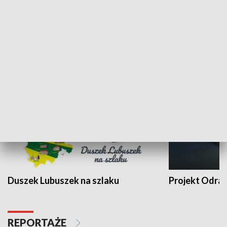
Kalejdoskop
Sołtys na med
WYPOCZYNEK I REKREACJA
Duszek Lubuszek na szlaku
Projekt Odra
REPORTAŻE