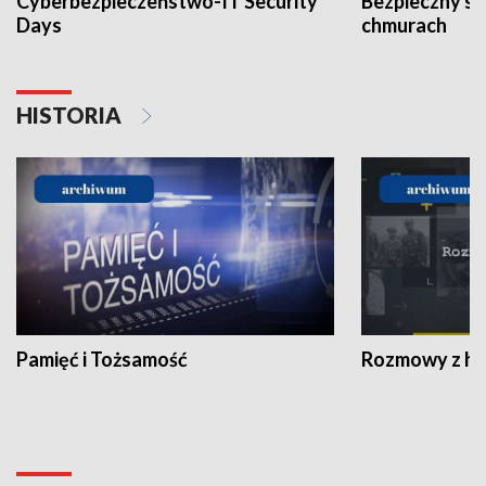
Cyberbezpieczeństwo-IT Security
Bezpieczny s
Days
chmurach
HISTORIA
Pamięć i Tożsamość
Rozmowy z his