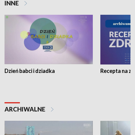
INNE
Dzień babci i dziadka
Recepta na z
ARCHIWALNE