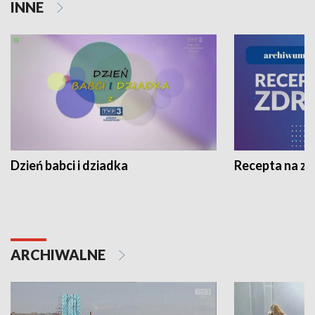
INNE
Dzień babci i dziadka
Recepta na z
ARCHIWALNE