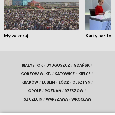
My wczoraj
Karty na stół:
BIAŁYSTOK
/
BYDGOSZCZ
/
GDAŃSK
/
GORZÓW WLKP.
/
KATOWICE
/
KIELCE
/
KRAKÓW
/
LUBLIN
/
ŁÓDŹ
/
OLSZTYN
/
OPOLE
/
POZNAŃ
/
RZESZÓW
/
SZCZECIN
/
WARSZAWA
/
WROCŁAW