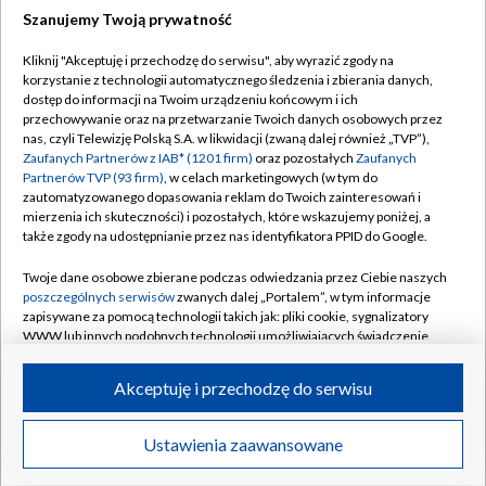
Szanujemy Twoją prywatność
Dołącz do nas:
Kliknij "Akceptuję i przechodzę do serwisu", aby wyrazić zgody na
korzystanie z technologii automatycznego śledzenia i zbierania danych,
TVP
dostęp do informacji na Twoim urządzeniu końcowym i ich
Abonament TVP
przechowywanie oraz na przetwarzanie Twoich danych osobowych przez
Regulamin TVP
nas, czyli Telewizję Polską S.A. w likwidacji (zwaną dalej również „TVP”),
Emisja w TVP
Polityka prywatności
Zaufanych Partnerów z IAB* (1201 firm)
oraz pozostałych
Zaufanych
Partnerów TVP (93 firm)
, w celach marketingowych (w tym do
Centrum informacji TVP
Moje zgody
zautomatyzowanego dopasowania reklam do Twoich zainteresowań i
mierzenia ich skuteczności) i pozostałych, które wskazujemy poniżej, a
Naziemna Telewizja Cyfrowa
Pomoc
także zgody na udostępnianie przez nas identyfikatora PPID do Google.
Sklep TVP
Biuro reklamy
Twoje dane osobowe zbierane podczas odwiedzania przez Ciebie naszych
Rada Programowa
Kontakt
poszczególnych serwisów
zwanych dalej „Portalem”, w tym informacje
zapisywane za pomocą technologii takich jak: pliki cookie, sygnalizatory
System NOS
WWW lub innych podobnych technologii umożliwiających świadczenie
dopasowanych i bezpiecznych usług, personalizację treści oraz reklam,
Informacje o nadawcy
Kanały
udostępnianie funkcji mediów społecznościowych oraz analizowanie
Akceptuję i przechodzę do serwisu
ruchu w Internecie.
Program dla prasy
©2026 Telewizja Polska S.A. w likwidacji
Biuro Reklamy
Twoje dane osobowe zbierane podczas odwiedzania przez Ciebie
Ustawienia zaawansowane
poszczególnych serwisów
na Portalu, takie jak adresy IP, identyfikatory
Ogłoszenie przetargowe
Twoich urządzeń końcowych i identyfikatory plików cookie, informacje o