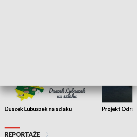
Kalejdoskop
Sołtys na med
WYPOCZYNEK I REKREACJA
Duszek Lubuszek na szlaku
Projekt Odra
REPORTAŻE