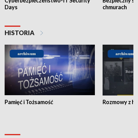
Cyberbezpieczeństwo-IT Security
Bezpieczny s
Days
chmurach
HISTORIA
Pamięć i Tożsamość
Rozmowy z his