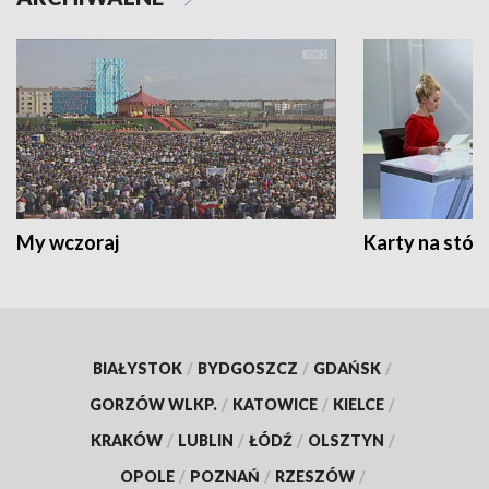
My wczoraj
Karty na stół:
BIAŁYSTOK
/
BYDGOSZCZ
/
GDAŃSK
/
GORZÓW WLKP.
/
KATOWICE
/
KIELCE
/
KRAKÓW
/
LUBLIN
/
ŁÓDŹ
/
OLSZTYN
/
OPOLE
/
POZNAŃ
/
RZESZÓW
/