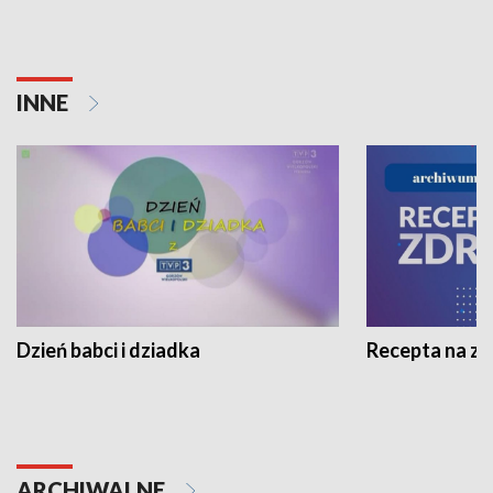
INNE
Dzień babci i dziadka
Recepta na z
ARCHIWALNE