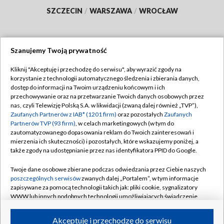
SZCZECIN
/
WARSZAWA
/
WROCŁAW
Szanujemy Twoją prywatność
Dołącz do nas:
Kliknij "Akceptuję i przechodzę do serwisu", aby wyrazić zgody na
korzystanie z technologii automatycznego śledzenia i zbierania danych,
TVP
dostęp do informacji na Twoim urządzeniu końcowym i ich
Abonament TVP
przechowywanie oraz na przetwarzanie Twoich danych osobowych przez
Regulamin TVP
nas, czyli Telewizję Polską S.A. w likwidacji (zwaną dalej również „TVP”),
Emisja w TVP
Polityka prywatności
Zaufanych Partnerów z IAB* (1201 firm)
oraz pozostałych
Zaufanych
Partnerów TVP (93 firm)
, w celach marketingowych (w tym do
Centrum informacji TVP
Moje zgody
zautomatyzowanego dopasowania reklam do Twoich zainteresowań i
mierzenia ich skuteczności) i pozostałych, które wskazujemy poniżej, a
Naziemna Telewizja Cyfrowa
Pomoc
także zgody na udostępnianie przez nas identyfikatora PPID do Google.
Sklep TVP
Biuro reklamy
Twoje dane osobowe zbierane podczas odwiedzania przez Ciebie naszych
Rada Programowa
Kontakt
poszczególnych serwisów
zwanych dalej „Portalem”, w tym informacje
zapisywane za pomocą technologii takich jak: pliki cookie, sygnalizatory
System NOS
WWW lub innych podobnych technologii umożliwiających świadczenie
dopasowanych i bezpiecznych usług, personalizację treści oraz reklam,
Informacje o nadawcy
Kanały
udostępnianie funkcji mediów społecznościowych oraz analizowanie
Akceptuję i przechodzę do serwisu
ruchu w Internecie.