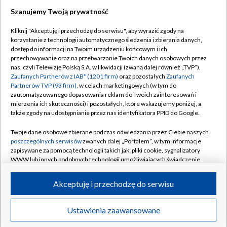
Szanujemy Twoją prywatność
Dołącz do nas:
Kliknij "Akceptuję i przechodzę do serwisu", aby wyrazić zgody na
korzystanie z technologii automatycznego śledzenia i zbierania danych,
TVP
dostęp do informacji na Twoim urządzeniu końcowym i ich
Abonament TVP
przechowywanie oraz na przetwarzanie Twoich danych osobowych przez
Regulamin TVP
nas, czyli Telewizję Polską S.A. w likwidacji (zwaną dalej również „TVP”),
Emisja w TVP
Polityka prywatności
Zaufanych Partnerów z IAB* (1201 firm)
oraz pozostałych
Zaufanych
Partnerów TVP (93 firm)
, w celach marketingowych (w tym do
Centrum informacji TVP
Moje zgody
zautomatyzowanego dopasowania reklam do Twoich zainteresowań i
mierzenia ich skuteczności) i pozostałych, które wskazujemy poniżej, a
Naziemna Telewizja Cyfrowa
Pomoc
także zgody na udostępnianie przez nas identyfikatora PPID do Google.
Sklep TVP
Biuro reklamy
Twoje dane osobowe zbierane podczas odwiedzania przez Ciebie naszych
Rada Programowa
Kontakt
poszczególnych serwisów
zwanych dalej „Portalem”, w tym informacje
zapisywane za pomocą technologii takich jak: pliki cookie, sygnalizatory
System NOS
WWW lub innych podobnych technologii umożliwiających świadczenie
dopasowanych i bezpiecznych usług, personalizację treści oraz reklam,
Informacje o nadawcy
Kanały
udostępnianie funkcji mediów społecznościowych oraz analizowanie
Akceptuję i przechodzę do serwisu
ruchu w Internecie.
Program dla prasy
©2026 Telewizja Polska S.A. w likwidacji
Biuro Reklamy
Twoje dane osobowe zbierane podczas odwiedzania przez Ciebie
Ustawienia zaawansowane
poszczególnych serwisów
na Portalu, takie jak adresy IP, identyfikatory
Ogłoszenie przetargowe
Twoich urządzeń końcowych i identyfikatory plików cookie, informacje o