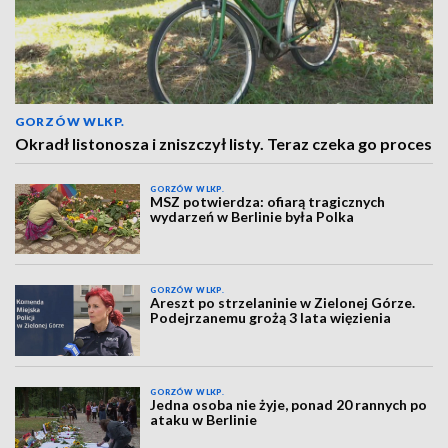
GORZÓW WLKP.
Okradł listonosza i zniszczył listy. Teraz czeka go proces
GORZÓW WLKP.
MSZ potwierdza: ofiarą tragicznych
wydarzeń w Berlinie była Polka
GORZÓW WLKP.
Areszt po strzelaninie w Zielonej Górze.
Podejrzanemu grożą 3 lata więzienia
GORZÓW WLKP.
Jedna osoba nie żyje, ponad 20 rannych po
ataku w Berlinie