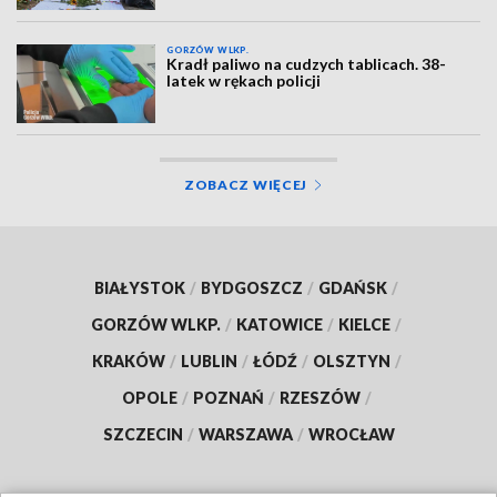
GORZÓW WLKP.
Kradł paliwo na cudzych tablicach. 38-
latek w rękach policji
ZOBACZ WIĘCEJ
BIAŁYSTOK
/
BYDGOSZCZ
/
GDAŃSK
/
GORZÓW WLKP.
/
KATOWICE
/
KIELCE
/
KRAKÓW
/
LUBLIN
/
ŁÓDŹ
/
OLSZTYN
/
OPOLE
/
POZNAŃ
/
RZESZÓW
/
SZCZECIN
/
WARSZAWA
/
WROCŁAW