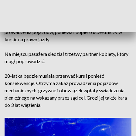
kontroli i szybko ustalili, że kierująca jest nietrzeźwa.
Kobieta miała problemy z utrzymaniem równowago. Badanie
alkomatem wykazało prawie dwa promile alkoholu.
Dodatkowo okazało się, że nie ma uprawnień do
prowadzenia pojazdów, ponieważ dopiero uczestniczy w
kursie na prawo jazdy.
Na miejscu pasażera siedział trzeźwy partner kobiety, który
mógł poprowadzić.
28-latka będzie musiała przerwać kurs i ponieść
konsekwencje. Otrzyma zakaz prowadzenia pojazdów
mechanicznych, grzywnę i obowiązek wpłaty świadczenia
pieniężnego na wskazany przez sąd cel. Grozi jej także kara
do 3 lat więzienia.