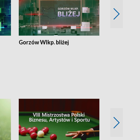
Gorzów Wlkp. bliżej
Lubuskie bliż