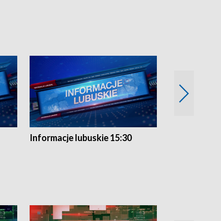
Informacje lubuskie 15:30
Przegląd ty