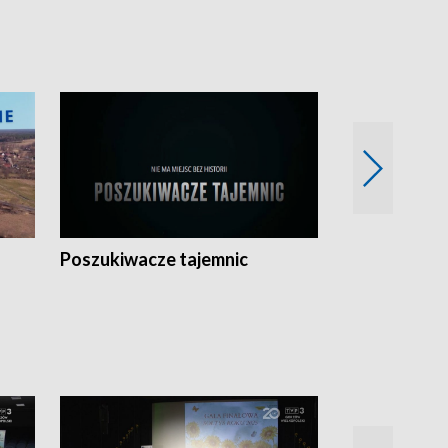
Poszukiwacze tajemnic
Kostrzyn na 