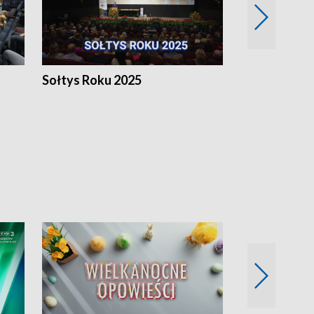
h
Sołtys Roku 2025
20 lat minęł
Wlkp.