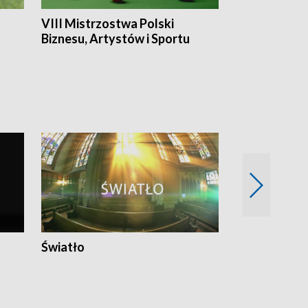
VIII Mistrzostwa Polski
Cztery kwar
Biznesu, Artystów i Sportu
Światło
Nowy adres