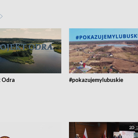
t Odra
#pokazujemylubuskie