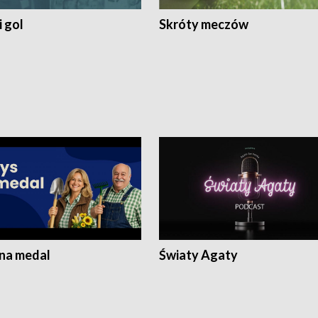
 gol
Skróty meczów
 na medal
Światy Agaty