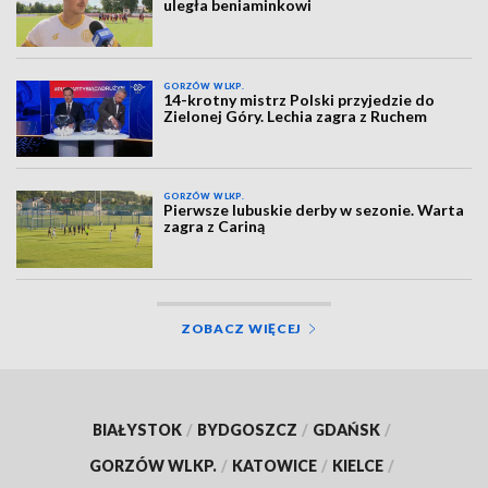
uległa beniaminkowi
GORZÓW WLKP.
14-krotny mistrz Polski przyjedzie do
Zielonej Góry. Lechia zagra z Ruchem
GORZÓW WLKP.
Pierwsze lubuskie derby w sezonie. Warta
zagra z Cariną
ZOBACZ WIĘCEJ
BIAŁYSTOK
/
BYDGOSZCZ
/
GDAŃSK
/
GORZÓW WLKP.
/
KATOWICE
/
KIELCE
/