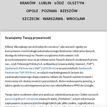
KRAKÓW
/
LUBLIN
/
ŁÓDŹ
/
OLSZTYN
/
OPOLE
/
POZNAŃ
/
RZESZÓW
/
SZCZECIN
/
WARSZAWA
/
WROCŁAW
Szanujemy Twoją prywatność
Dołącz do nas:
Kliknij "Akceptuję i przechodzę do serwisu", aby wyrazić zgody na
korzystanie z technologii automatycznego śledzenia i zbierania danych,
TVP
dostęp do informacji na Twoim urządzeniu końcowym i ich
Abonament TVP
przechowywanie oraz na przetwarzanie Twoich danych osobowych przez
Regulamin TVP
nas, czyli Telewizję Polską S.A. w likwidacji (zwaną dalej również „TVP”),
Emisja w TVP
Polityka prywatności
Zaufanych Partnerów z IAB* (1201 firm)
oraz pozostałych
Zaufanych
Partnerów TVP (93 firm)
, w celach marketingowych (w tym do
Centrum informacji TVP
Moje zgody
zautomatyzowanego dopasowania reklam do Twoich zainteresowań i
mierzenia ich skuteczności) i pozostałych, które wskazujemy poniżej, a
Naziemna Telewizja Cyfrowa
Pomoc
także zgody na udostępnianie przez nas identyfikatora PPID do Google.
Sklep TVP
Biuro reklamy
Twoje dane osobowe zbierane podczas odwiedzania przez Ciebie naszych
Rada Programowa
Kontakt
poszczególnych serwisów
zwanych dalej „Portalem”, w tym informacje
zapisywane za pomocą technologii takich jak: pliki cookie, sygnalizatory
System NOS