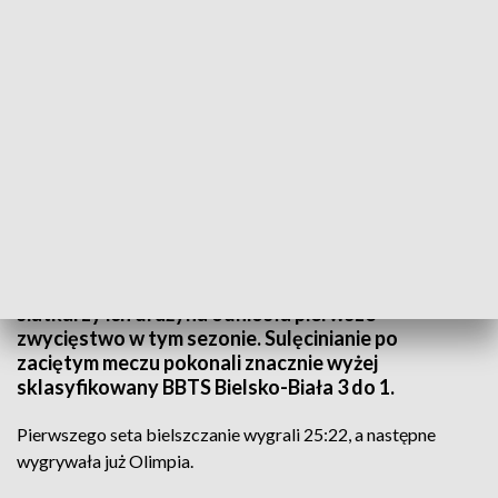
Źródło: Informacje Lubuskie, 23.11.2024
Na tę chwilę kibice Olimpii Sulęcin czekali od
początku sezonu. W 11. kolejce pierwszej ligi
siatkarzy ich drużyna odniosła pierwsze
zwycięstwo w tym sezonie. Sulęcinianie po
zaciętym meczu pokonali znacznie wyżej
sklasyfikowany BBTS Bielsko-Biała 3 do 1.
Pierwszego seta bielszczanie wygrali 25:22, a następne
wygrywała już Olimpia.