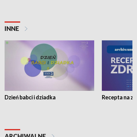
INNE
Dzień babci i dziadka
Recepta na z
ARCHIWALNE