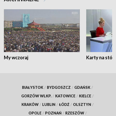
My wczoraj
Karty na stół:
BIAŁYSTOK
/
BYDGOSZCZ
/
GDAŃSK
/
GORZÓW WLKP.
/
KATOWICE
/
KIELCE
/
KRAKÓW
/
LUBLIN
/
ŁÓDŹ
/
OLSZTYN
/
OPOLE
/
POZNAŃ
/
RZESZÓW
/