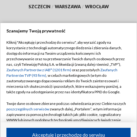
SZCZECIN
/
WARSZAWA
/
WROCŁAW
Szanujemy Twoją prywatność
Dołącz do nas:
Kliknij "Akceptuję i przechodzę do serwisu", aby wyrazić zgody na
korzystanie z technologii automatycznego śledzenia i zbierania danych,
TVP
dostęp do informacji na Twoim urządzeniu końcowym i ich
Abonament TVP
przechowywanie oraz na przetwarzanie Twoich danych osobowych przez
Regulamin TVP
nas, czyli Telewizję Polską S.A. w likwidacji (zwaną dalej również „TVP”),
Emisja w TVP
Polityka prywatności
Zaufanych Partnerów z IAB* (1201 firm)
oraz pozostałych
Zaufanych
Partnerów TVP (93 firm)
, w celach marketingowych (w tym do
Centrum informacji TVP
Moje zgody
zautomatyzowanego dopasowania reklam do Twoich zainteresowań i
mierzenia ich skuteczności) i pozostałych, które wskazujemy poniżej, a
Naziemna Telewizja Cyfrowa
Pomoc
także zgody na udostępnianie przez nas identyfikatora PPID do Google.
Sklep TVP
Biuro reklamy
Twoje dane osobowe zbierane podczas odwiedzania przez Ciebie naszych
Rada Programowa
Kontakt
poszczególnych serwisów
zwanych dalej „Portalem”, w tym informacje
zapisywane za pomocą technologii takich jak: pliki cookie, sygnalizatory
System NOS
WWW lub innych podobnych technologii umożliwiających świadczenie
dopasowanych i bezpiecznych usług, personalizację treści oraz reklam,
Informacje o nadawcy
Kanały
udostępnianie funkcji mediów społecznościowych oraz analizowanie
Akceptuję i przechodzę do serwisu
ruchu w Internecie.