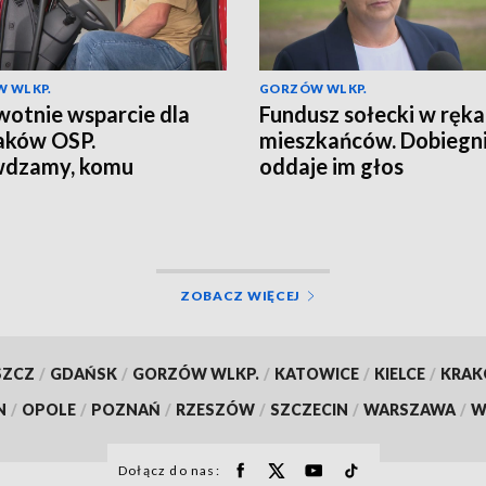
 WLKP.
GORZÓW WLKP.
otnie wsparcie dla
Fundusz sołecki w ręk
aków OSP.
mieszkańców. Dobiegn
wdzamy, komu
oddaje im głos
ługuje
ZOBACZ WIĘCEJ
SZCZ
/
GDAŃSK
/
GORZÓW WLKP.
/
KATOWICE
/
KIELCE
/
KRA
N
/
OPOLE
/
POZNAŃ
/
RZESZÓW
/
SZCZECIN
/
WARSZAWA
/
W
Dołącz do nas: