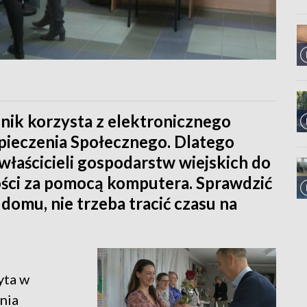
lnik korzysta z elektronicznego
ieczenia Społecznego. Dlatego
łaścicieli gospodarstw wiejskich do
ności za pomocą komputera. Sprawdzić
omu, nie trzeba tracić czasu na
a
yta w
nia