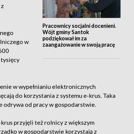
 z
Pracownicy socjalni docenieni.
Wójt gminy Santok
znego
podziękował im za
lniczego w
zaangażowanie w swoją pracę
 600
 tysięcy
zenie w wypełnianiu elektronicznych
cają do korzystania z systemu e-krus. Taka
e odrywa od pracy w gospodarstwie.
krus przyjęli też rolnicy z większym
zadko w gospodarstwie korzystają z