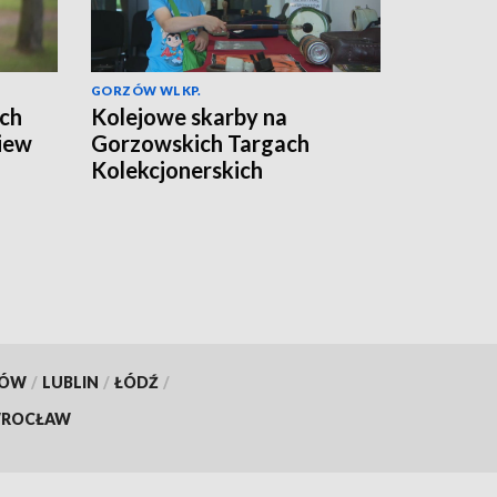
GORZÓW WLKP.
ach
Kolejowe skarby na
iew
Gorzowskich Targach
Kolekcjonerskich
KÓW
/
LUBLIN
/
ŁÓDŹ
/
ROCŁAW