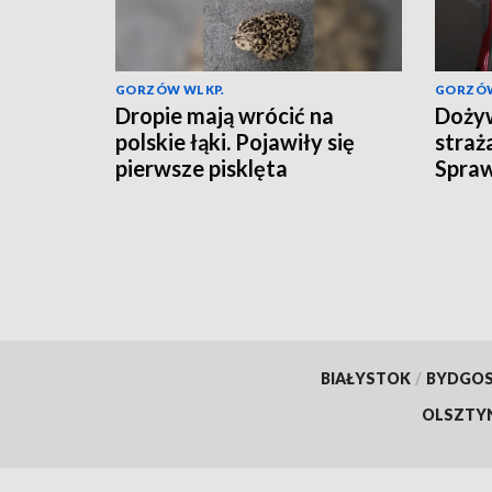
GORZÓW WLKP.
GORZÓW
Dropie mają wrócić na
Dożyw
polskie łąki. Pojawiły się
straż
pierwsze pisklęta
Spra
przys
BIAŁYSTOK
/
BYDGO
OLSZTY