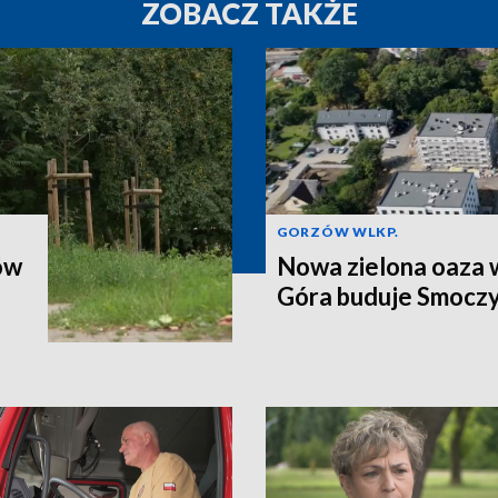
ZOBACZ TAKŻE
GORZÓW WLKP.
ów
Nowa zielona oaza w
Góra buduje Smoczy