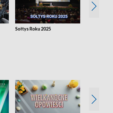
h
Sołtys Roku 2025
20 lat minęł
Wlkp.