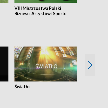
VIII Mistrzostwa Polski
Cztery kwar
Biznesu, Artystów i Sportu
Światło
Nowy adres