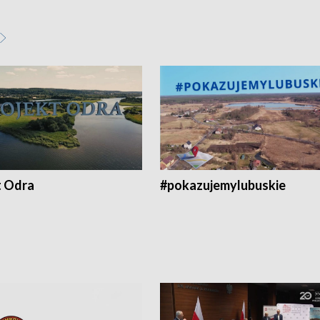
t Odra
#pokazujemylubuskie