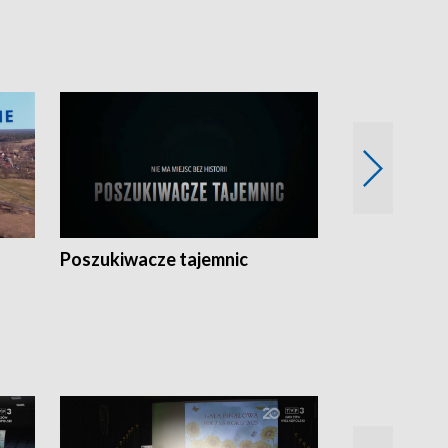
Poszukiwacze tajemnic
Kostrzyn na 