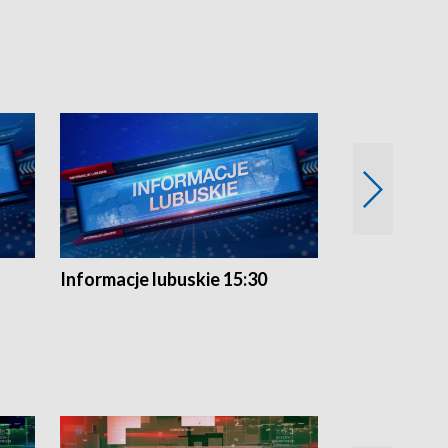
Informacje lubuskie 15:30
Przegląd ty