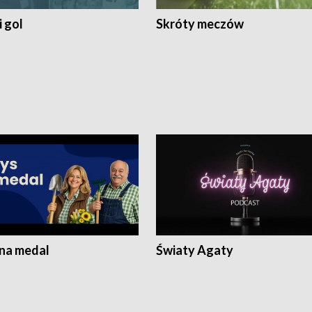
 gol
Skróty meczów
 na medal
Światy Agaty