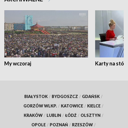
My wczoraj
Karty na stół:
BIAŁYSTOK
/
BYDGOSZCZ
/
GDAŃSK
/
GORZÓW WLKP.
/
KATOWICE
/
KIELCE
/
KRAKÓW
/
LUBLIN
/
ŁÓDŹ
/
OLSZTYN
/
OPOLE
/
POZNAŃ
/
RZESZÓW
/