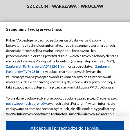
SZCZECIN
/
WARSZAWA
/
WROCŁAW
Szanujemy Twoją prywatność
Dołącz do nas:
Kliknij "Akceptuję i przechodzę do serwisu", aby wyrazić zgody na
korzystanie z technologii automatycznego śledzenia i zbierania danych,
TVP
dostęp do informacji na Twoim urządzeniu końcowym i ich
Abonament TVP
przechowywanie oraz na przetwarzanie Twoich danych osobowych przez
Regulamin TVP
nas, czyli Telewizję Polską S.A. w likwidacji (zwaną dalej również „TVP”),
Emisja w TVP
Polityka prywatności
Zaufanych Partnerów z IAB* (1201 firm)
oraz pozostałych
Zaufanych
Partnerów TVP (93 firm)
, w celach marketingowych (w tym do
Centrum informacji TVP
Moje zgody
zautomatyzowanego dopasowania reklam do Twoich zainteresowań i
mierzenia ich skuteczności) i pozostałych, które wskazujemy poniżej, a
Naziemna Telewizja Cyfrowa
Pomoc
także zgody na udostępnianie przez nas identyfikatora PPID do Google.
Sklep TVP
Biuro reklamy
Twoje dane osobowe zbierane podczas odwiedzania przez Ciebie naszych
Rada Programowa
Kontakt
poszczególnych serwisów
zwanych dalej „Portalem”, w tym informacje
zapisywane za pomocą technologii takich jak: pliki cookie, sygnalizatory
System NOS
WWW lub innych podobnych technologii umożliwiających świadczenie
dopasowanych i bezpiecznych usług, personalizację treści oraz reklam,
Informacje o nadawcy
Kanały
udostępnianie funkcji mediów społecznościowych oraz analizowanie
Akceptuję i przechodzę do serwisu
ruchu w Internecie.