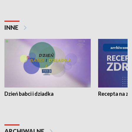
INNE
Dzień babci i dziadka
Recepta na z
ARCHIWALNE