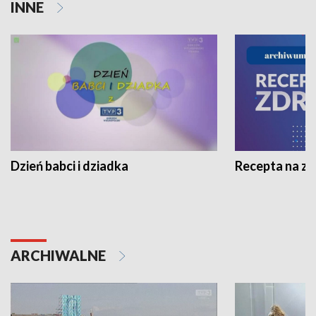
INNE
Dzień babci i dziadka
Recepta na z
ARCHIWALNE