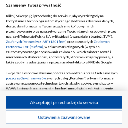
Szanujemy Twoją prywatność
Dołącz do nas:
Kliknij "Akceptuję i przechodzę do serwisu", aby wyrazić zgody na
korzystanie z technologii automatycznego śledzenia i zbierania danych,
TVP
dostęp do informacji na Twoim urządzeniu końcowym i ich
Abonament TVP
przechowywanie oraz na przetwarzanie Twoich danych osobowych przez
Regulamin TVP
nas, czyli Telewizję Polską S.A. w likwidacji (zwaną dalej również „TVP”),
Emisja w TVP
Polityka prywatności
Zaufanych Partnerów z IAB* (1201 firm)
oraz pozostałych
Zaufanych
Partnerów TVP (93 firm)
, w celach marketingowych (w tym do
Centrum informacji TVP
Moje zgody
zautomatyzowanego dopasowania reklam do Twoich zainteresowań i
mierzenia ich skuteczności) i pozostałych, które wskazujemy poniżej, a
Naziemna Telewizja Cyfrowa
Pomoc
także zgody na udostępnianie przez nas identyfikatora PPID do Google.
Sklep TVP
Biuro reklamy
Twoje dane osobowe zbierane podczas odwiedzania przez Ciebie naszych
Rada Programowa
Kontakt
poszczególnych serwisów
zwanych dalej „Portalem”, w tym informacje
zapisywane za pomocą technologii takich jak: pliki cookie, sygnalizatory
System NOS
WWW lub innych podobnych technologii umożliwiających świadczenie
dopasowanych i bezpiecznych usług, personalizację treści oraz reklam,
Informacje o nadawcy
Kanały
udostępnianie funkcji mediów społecznościowych oraz analizowanie
Akceptuję i przechodzę do serwisu
ruchu w Internecie.
Program dla prasy
©2026 Telewizja Polska S.A. w likwidacji
Biuro Reklamy
Twoje dane osobowe zbierane podczas odwiedzania przez Ciebie
Ustawienia zaawansowane
poszczególnych serwisów
na Portalu, takie jak adresy IP, identyfikatory
Ogłoszenie przetargowe
Twoich urządzeń końcowych i identyfikatory plików cookie, informacje o