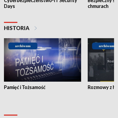
Cyberbezpieczeństwo-IT Security
Bezpieczny s
Days
chmurach
HISTORIA
Pamięć i Tożsamość
Rozmowy z his