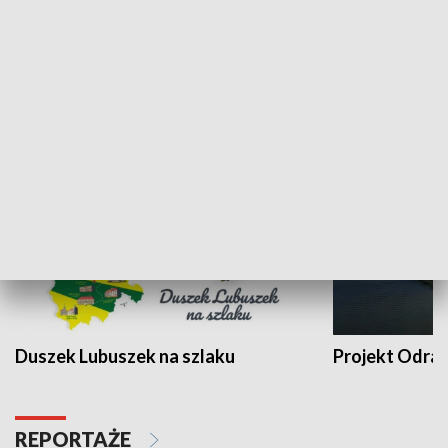
Kalejdoskop
Sołtys na med
WYPOCZYNEK I REKREACJA
Duszek Lubuszek na szlaku
Projekt Odra
REPORTAŻE