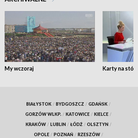
My wczoraj
Karty na stół:
BIAŁYSTOK
/
BYDGOSZCZ
/
GDAŃSK
/
GORZÓW WLKP.
/
KATOWICE
/
KIELCE
/
KRAKÓW
/
LUBLIN
/
ŁÓDŹ
/
OLSZTYN
/
OPOLE
/
POZNAŃ
/
RZESZÓW
/