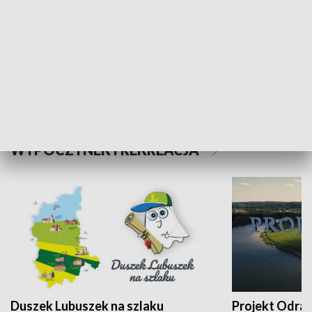
Kalejdoskop
Sołtys na med
WYPOCZYNEK I REKREACJA
Duszek Lubuszek na szlaku
Projekt Odra