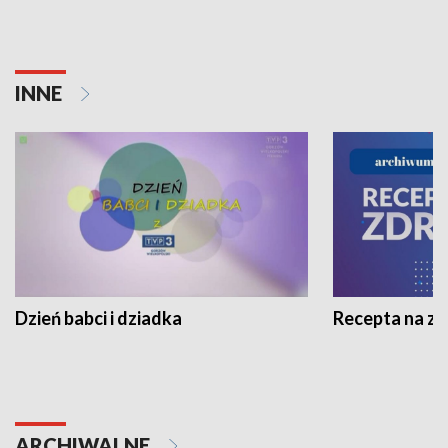
INNE
Dzień babci i dziadka
Recepta na z
ARCHIWALNE