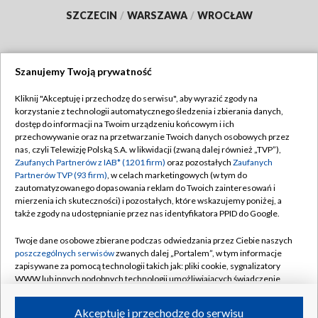
SZCZECIN
/
WARSZAWA
/
WROCŁAW
Szanujemy Twoją prywatność
Dołącz do nas:
Kliknij "Akceptuję i przechodzę do serwisu", aby wyrazić zgody na
korzystanie z technologii automatycznego śledzenia i zbierania danych,
TVP
dostęp do informacji na Twoim urządzeniu końcowym i ich
Abonament TVP
przechowywanie oraz na przetwarzanie Twoich danych osobowych przez
Regulamin TVP
nas, czyli Telewizję Polską S.A. w likwidacji (zwaną dalej również „TVP”),
Emisja w TVP
Polityka prywatności
Zaufanych Partnerów z IAB* (1201 firm)
oraz pozostałych
Zaufanych
Partnerów TVP (93 firm)
, w celach marketingowych (w tym do
Centrum informacji TVP
Moje zgody
zautomatyzowanego dopasowania reklam do Twoich zainteresowań i
mierzenia ich skuteczności) i pozostałych, które wskazujemy poniżej, a
Naziemna Telewizja Cyfrowa
Pomoc
także zgody na udostępnianie przez nas identyfikatora PPID do Google.
Sklep TVP
Biuro reklamy
Twoje dane osobowe zbierane podczas odwiedzania przez Ciebie naszych
Rada Programowa
Kontakt
poszczególnych serwisów
zwanych dalej „Portalem”, w tym informacje
zapisywane za pomocą technologii takich jak: pliki cookie, sygnalizatory
System NOS
WWW lub innych podobnych technologii umożliwiających świadczenie
dopasowanych i bezpiecznych usług, personalizację treści oraz reklam,
Informacje o nadawcy
Kanały
udostępnianie funkcji mediów społecznościowych oraz analizowanie
Akceptuję i przechodzę do serwisu
ruchu w Internecie.