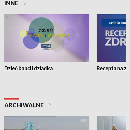
INNE
Dzień babci i dziadka
Recepta na z
ARCHIWALNE