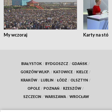
My wczoraj
Karty na stół:
BIAŁYSTOK
/
BYDGOSZCZ
/
GDAŃSK
/
GORZÓW WLKP.
/
KATOWICE
/
KIELCE
/
KRAKÓW
/
LUBLIN
/
ŁÓDŹ
/
OLSZTYN
/
OPOLE
/
POZNAŃ
/
RZESZÓW
/
SZCZECIN
/
WARSZAWA
/
WROCŁAW