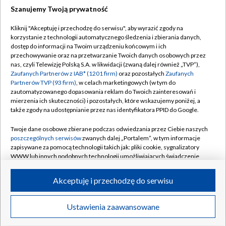
Szanujemy Twoją prywatność
Dołącz do nas:
Kliknij "Akceptuję i przechodzę do serwisu", aby wyrazić zgody na
korzystanie z technologii automatycznego śledzenia i zbierania danych,
TVP
dostęp do informacji na Twoim urządzeniu końcowym i ich
Abonament TVP
przechowywanie oraz na przetwarzanie Twoich danych osobowych przez
Regulamin TVP
nas, czyli Telewizję Polską S.A. w likwidacji (zwaną dalej również „TVP”),
Emisja w TVP
Polityka prywatności
Zaufanych Partnerów z IAB* (1201 firm)
oraz pozostałych
Zaufanych
Partnerów TVP (93 firm)
, w celach marketingowych (w tym do
Centrum informacji TVP
Moje zgody
zautomatyzowanego dopasowania reklam do Twoich zainteresowań i
mierzenia ich skuteczności) i pozostałych, które wskazujemy poniżej, a
Naziemna Telewizja Cyfrowa
Pomoc
także zgody na udostępnianie przez nas identyfikatora PPID do Google.
Sklep TVP
Biuro reklamy
Twoje dane osobowe zbierane podczas odwiedzania przez Ciebie naszych
Rada Programowa
Kontakt
poszczególnych serwisów
zwanych dalej „Portalem”, w tym informacje
zapisywane za pomocą technologii takich jak: pliki cookie, sygnalizatory
System NOS
WWW lub innych podobnych technologii umożliwiających świadczenie
dopasowanych i bezpiecznych usług, personalizację treści oraz reklam,
Informacje o nadawcy
Kanały
udostępnianie funkcji mediów społecznościowych oraz analizowanie
Akceptuję i przechodzę do serwisu
ruchu w Internecie.
Program dla prasy
©2026 Telewizja Polska S.A. w likwidacji
Biuro Reklamy
Twoje dane osobowe zbierane podczas odwiedzania przez Ciebie
Ustawienia zaawansowane
poszczególnych serwisów
na Portalu, takie jak adresy IP, identyfikatory
Ogłoszenie przetargowe
Twoich urządzeń końcowych i identyfikatory plików cookie, informacje o