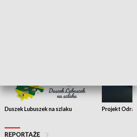
Kalejdoskop
Sołtys na med
WYPOCZYNEK I REKREACJA
Duszek Lubuszek na szlaku
Projekt Odra
REPORTAŻE