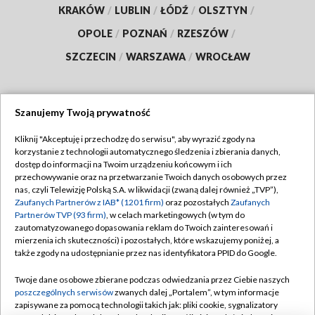
KRAKÓW
/
LUBLIN
/
ŁÓDŹ
/
OLSZTYN
/
OPOLE
/
POZNAŃ
/
RZESZÓW
/
SZCZECIN
/
WARSZAWA
/
WROCŁAW
Szanujemy Twoją prywatność
Dołącz do nas:
Kliknij "Akceptuję i przechodzę do serwisu", aby wyrazić zgody na
korzystanie z technologii automatycznego śledzenia i zbierania danych,
TVP
dostęp do informacji na Twoim urządzeniu końcowym i ich
Abonament TVP
przechowywanie oraz na przetwarzanie Twoich danych osobowych przez
Regulamin TVP
nas, czyli Telewizję Polską S.A. w likwidacji (zwaną dalej również „TVP”),
Emisja w TVP
Polityka prywatności
Zaufanych Partnerów z IAB* (1201 firm)
oraz pozostałych
Zaufanych
Partnerów TVP (93 firm)
, w celach marketingowych (w tym do
Centrum informacji TVP
Moje zgody
zautomatyzowanego dopasowania reklam do Twoich zainteresowań i
mierzenia ich skuteczności) i pozostałych, które wskazujemy poniżej, a
Naziemna Telewizja Cyfrowa
Pomoc
także zgody na udostępnianie przez nas identyfikatora PPID do Google.
Sklep TVP
Biuro reklamy
Twoje dane osobowe zbierane podczas odwiedzania przez Ciebie naszych
Rada Programowa
Kontakt
poszczególnych serwisów
zwanych dalej „Portalem”, w tym informacje
zapisywane za pomocą technologii takich jak: pliki cookie, sygnalizatory
System NOS