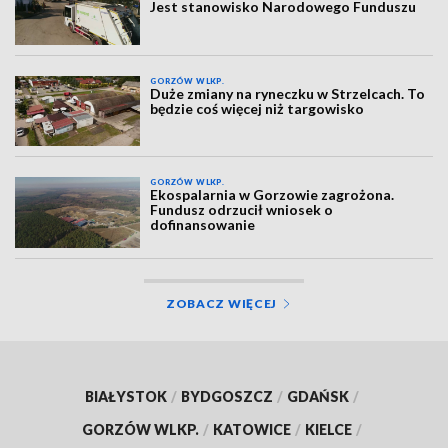
Jest stanowisko Narodowego Funduszu
GORZÓW WLKP.
Duże zmiany na ryneczku w Strzelcach. To
będzie coś więcej niż targowisko
GORZÓW WLKP.
Ekospalarnia w Gorzowie zagrożona.
Fundusz odrzucił wniosek o
dofinansowanie
ZOBACZ WIĘCEJ
BIAŁYSTOK
/
BYDGOSZCZ
/
GDAŃSK
/
GORZÓW WLKP.
/
KATOWICE
/
KIELCE
/