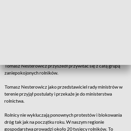
Około 40 lubuskich rolników przyjechało do Lubuskiego
Urzędu Wojewódzkiego z flagami i petycją. Przeciwko
uwolnieniu handlu pomiędzy Unią Europejską a państwami
Ameryki Południowej. Rolnicy podkreślali, że zagrożenie jest
bardzo poważne.
Kilkuosobowa reprezentacja rolników przekazała
wicewojewodzie lubuskiemu swoje postulaty podczas
spotkania za zamkniętymi drzwiami. Pół godziny później
Tomasz Nesterowicz przyszedł przywitać się z całą grupą
zaniepokojonych rolników.
Tomasz Nesterowicz jako przedstawiciel rady ministrów w
terenie przyjął postulaty i przekaże je do ministerstwa
rolnictwa.
Rolnicy nie wykluczają ponownych protestów i blokowania
dróg tak jak na początku roku. W naszym regionie
gospodarstwa prowadzi około 20 tysięcy rolników. To