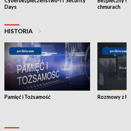
Cyberbezpieczeństwo-IT Security
Bezpieczny s
Days
chmurach
HISTORIA
Pamięć i Tożsamość
Rozmowy z his