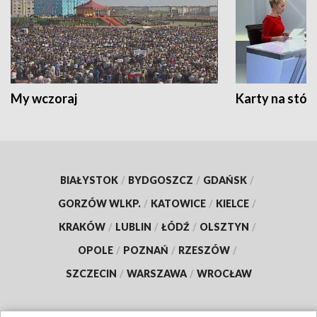
My wczoraj
Karty na stół:
BIAŁYSTOK
/
BYDGOSZCZ
/
GDAŃSK
/
GORZÓW WLKP.
/
KATOWICE
/
KIELCE
/
KRAKÓW
/
LUBLIN
/
ŁÓDŹ
/
OLSZTYN
/
OPOLE
/
POZNAŃ
/
RZESZÓW
/
SZCZECIN
/
WARSZAWA
/
WROCŁAW