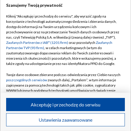
Szanujemy Twoją prywatność
Dołącz do nas:
Kliknij "Akceptuję i przechodzę do serwisu", aby wyrazić zgody na
korzystanie z technologii automatycznego śledzenia i zbierania danych,
TVP
dostęp do informacji na Twoim urządzeniu końcowym i ich
Abonament TVP
przechowywanie oraz na przetwarzanie Twoich danych osobowych przez
Regulamin TVP
nas, czyli Telewizję Polską S.A. w likwidacji (zwaną dalej również „TVP”),
Emisja w TVP
Polityka prywatności
Zaufanych Partnerów z IAB* (1201 firm)
oraz pozostałych
Zaufanych
Partnerów TVP (93 firm)
, w celach marketingowych (w tym do
Centrum informacji TVP
Moje zgody
zautomatyzowanego dopasowania reklam do Twoich zainteresowań i
mierzenia ich skuteczności) i pozostałych, które wskazujemy poniżej, a
Naziemna Telewizja Cyfrowa
Pomoc
także zgody na udostępnianie przez nas identyfikatora PPID do Google.
Sklep TVP
Biuro reklamy
Twoje dane osobowe zbierane podczas odwiedzania przez Ciebie naszych
Rada Programowa
Kontakt
poszczególnych serwisów
zwanych dalej „Portalem”, w tym informacje
zapisywane za pomocą technologii takich jak: pliki cookie, sygnalizatory
System NOS
WWW lub innych podobnych technologii umożliwiających świadczenie
dopasowanych i bezpiecznych usług, personalizację treści oraz reklam,
Informacje o nadawcy
Kanały
udostępnianie funkcji mediów społecznościowych oraz analizowanie
Akceptuję i przechodzę do serwisu
ruchu w Internecie.
Program dla prasy
©2026 Telewizja Polska S.A. w likwidacji
Biuro Reklamy
Twoje dane osobowe zbierane podczas odwiedzania przez Ciebie
Ustawienia zaawansowane
poszczególnych serwisów
na Portalu, takie jak adresy IP, identyfikatory
Ogłoszenie przetargowe
Twoich urządzeń końcowych i identyfikatory plików cookie, informacje o