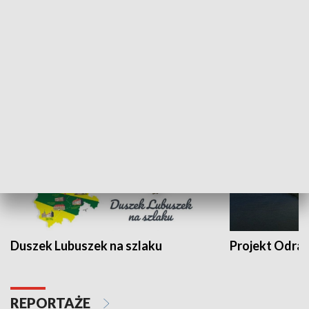
Kalejdoskop
Sołtys na med
WYPOCZYNEK I REKREACJA
Duszek Lubuszek na szlaku
Projekt Odra
REPORTAŻE