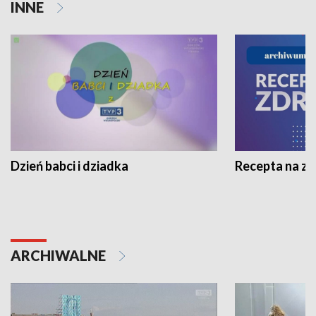
INNE
Dzień babci i dziadka
Recepta na z
ARCHIWALNE