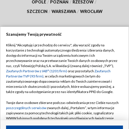
OPOLE
/
POZNAŃ
/
RZESZÓW
/
SZCZECIN
/
WARSZAWA
/
WROCŁAW
Szanujemy Twoją prywatność
Dołącz do nas:
Kliknij "Akceptuję i przechodzę do serwisu", aby wyrazić zgody na
korzystanie z technologii automatycznego śledzenia i zbierania danych,
TVP
dostęp do informacji na Twoim urządzeniu końcowym i ich
Abonament TVP
przechowywanie oraz na przetwarzanie Twoich danych osobowych przez
Regulamin TVP
nas, czyli Telewizję Polską S.A. w likwidacji (zwaną dalej również „TVP”),
Emisja w TVP
Polityka prywatności
Zaufanych Partnerów z IAB* (1201 firm)
oraz pozostałych
Zaufanych
Partnerów TVP (93 firm)
, w celach marketingowych (w tym do
Centrum informacji TVP
Moje zgody
zautomatyzowanego dopasowania reklam do Twoich zainteresowań i
mierzenia ich skuteczności) i pozostałych, które wskazujemy poniżej, a
Naziemna Telewizja Cyfrowa
Pomoc
także zgody na udostępnianie przez nas identyfikatora PPID do Google.
Sklep TVP
Biuro reklamy
Twoje dane osobowe zbierane podczas odwiedzania przez Ciebie naszych
Rada Programowa
Kontakt
poszczególnych serwisów
zwanych dalej „Portalem”, w tym informacje
zapisywane za pomocą technologii takich jak: pliki cookie, sygnalizatory
System NOS
WWW lub innych podobnych technologii umożliwiających świadczenie
dopasowanych i bezpiecznych usług, personalizację treści oraz reklam,
Informacje o nadawcy
Kanały
udostępnianie funkcji mediów społecznościowych oraz analizowanie