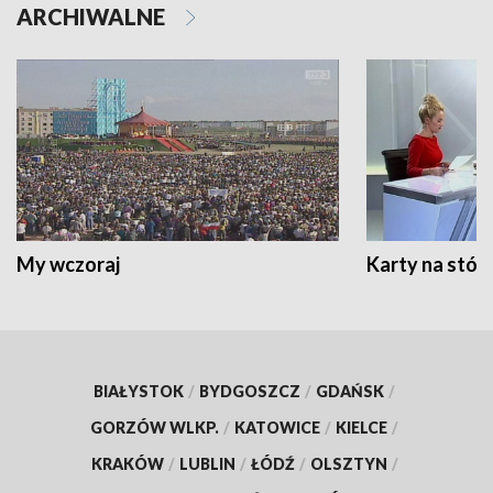
ARCHIWALNE
My wczoraj
Karty na stół:
BIAŁYSTOK
/
BYDGOSZCZ
/
GDAŃSK
/
GORZÓW WLKP.
/
KATOWICE
/
KIELCE
/
KRAKÓW
/
LUBLIN
/
ŁÓDŹ
/
OLSZTYN
/