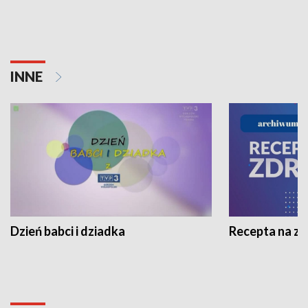
INNE
Dzień babci i dziadka
Recepta na z