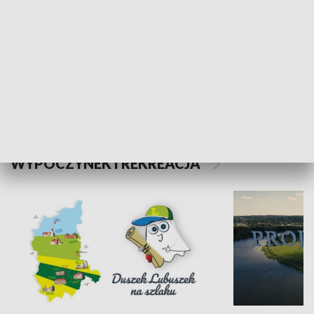
Kalejdoskop
Sołtys na med
WYPOCZYNEK I REKREACJA