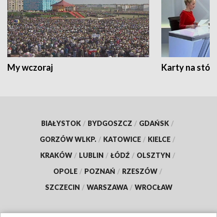
My wczoraj
Karty na stół:
BIAŁYSTOK
/
BYDGOSZCZ
/
GDAŃSK
/
GORZÓW WLKP.
/
KATOWICE
/
KIELCE
/
KRAKÓW
/
LUBLIN
/
ŁÓDŹ
/
OLSZTYN
/
OPOLE
/
POZNAŃ
/
RZESZÓW
/
SZCZECIN
/
WARSZAWA
/
WROCŁAW