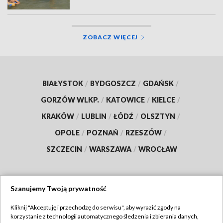
ZOBACZ WIĘCEJ
BIAŁYSTOK
/
BYDGOSZCZ
/
GDAŃSK
/
GORZÓW WLKP.
/
KATOWICE
/
KIELCE
/
KRAKÓW
/
LUBLIN
/
ŁÓDŹ
/
OLSZTYN
/
OPOLE
/
POZNAŃ
/
RZESZÓW
/
SZCZECIN
/
WARSZAWA
/
WROCŁAW
Szanujemy Twoją prywatność
Dołącz do nas:
Kliknij "Akceptuję i przechodzę do serwisu", aby wyrazić zgody na
korzystanie z technologii automatycznego śledzenia i zbierania danych,
TVP