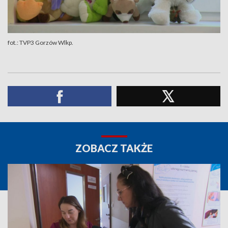
fot.: TVP3 Gorzów Wlkp.
ZOBACZ TAKŻE