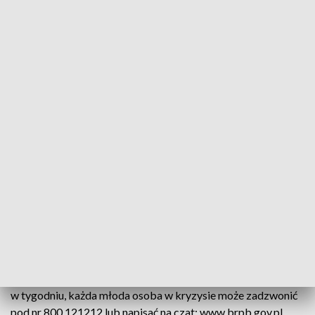
Przemoc rówieśnicza, presja ze strony rodziców, hejt w
Internecie czy w szkole. Życie młodego człowieka w obecnej
teraźniejszości do łatwych nie należy. Często jest tak, że ze
swoimi problemami dzieci zostają same.
I tu na pomoc powinien przyjść dorosły. Rodzic, opiekun,
pedagog czy nauczyciel. Jak mówią specjaliści, kluczem do
rozwiązania problemu jest rozmowa, wsparcie i bliskość.
Jednym z najważniejszych celów organizatorów konferencji
było przekazanie, że źródło zdrowia psychicznego dziecka
kryje się w zdrowiu psychicznym bliskich mu dorosłych osób.
I to one mają do wykonania ważny krok.
Jednak nie każdy młody człowiek ma obok
odpowiedzialnego dorosłego. Wtedy z pomocą przychodzi
m.in. biuro rzeczniczki praw dziecka. 24 godz. na dobę, 7 dni
w tygodniu, każda młoda osoba w kryzysie może zadzwonić
pod nr 800 121212 lub napisać na czat: www.brpb.gov.pl.