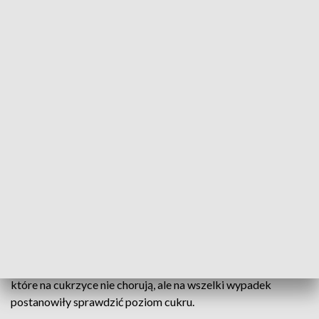
badania.
Cukrzyca charakteryzuje się niewłaściwym poziomem
glukozy we krwi - może prowadzić do uszkodzenia i
zaburzenia pracy różnych narządów. Ze względu na jej
przyczynę i przebieg wyróżnia się cukrzycę typu 1 i typu 2.
Przy obu objawy są podobne.
Osoby zmagające się z cukrzycą często chudną, ich rany
trudno się goją, mają też nawracające infekcje układu
moczowo-płciowego. Do Polskiego Stowarzyszenia
Diabetyków należą osoby, które chorują na cukrzyce lub
mają chorych w rodzinie - doskonale więc wiedzą co robić a
czego unikać.
Z badania i rozmowy z edukatorami skorzystało wiele osób,
które na cukrzyce nie chorują, ale na wszelki wypadek
postanowiły sprawdzić poziom cukru.