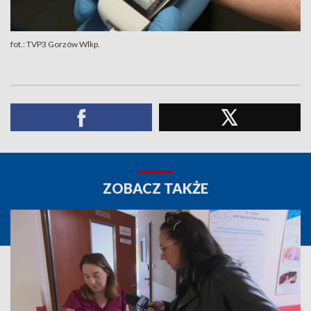
fot.: TVP3 Gorzów Wlkp.
ZOBACZ TAKŻE