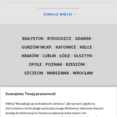
ZOBACZ WIĘCEJ
BIAŁYSTOK
/
BYDGOSZCZ
/
GDAŃSK
/
GORZÓW WLKP.
/
KATOWICE
/
KIELCE
/
KRAKÓW
/
LUBLIN
/
ŁÓDŹ
/
OLSZTYN
/
OPOLE
/
POZNAŃ
/
RZESZÓW
/
SZCZECIN
/
WARSZAWA
/
WROCŁAW
Szanujemy Twoją prywatność
Dołącz do nas:
Kliknij "Akceptuję i przechodzę do serwisu", aby wyrazić zgody na
korzystanie z technologii automatycznego śledzenia i zbierania danych,
TVP
dostęp do informacji na Twoim urządzeniu końcowym i ich