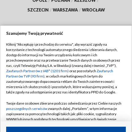
OPOLE
/
POZNAŃ
/
RZESZÓW
/
SZCZECIN
/
WARSZAWA
/
WROCŁAW
Szanujemy Twoją prywatność
Dołącz do nas:
Kliknij "Akceptuję i przechodzę do serwisu", aby wyrazić zgody na
korzystanie z technologii automatycznego śledzenia i zbierania danych,
TVP
dostęp do informacji na Twoim urządzeniu końcowym i ich
Abonament TVP
przechowywanie oraz na przetwarzanie Twoich danych osobowych przez
Regulamin TVP
nas, czyli Telewizję Polską S.A. w likwidacji (zwaną dalej również „TVP”),
Emisja w TVP
Polityka prywatności
Zaufanych Partnerów z IAB* (1201 firm)
oraz pozostałych
Zaufanych
Partnerów TVP (93 firm)
, w celach marketingowych (w tym do
Centrum informacji TVP
Moje zgody
zautomatyzowanego dopasowania reklam do Twoich zainteresowań i
mierzenia ich skuteczności) i pozostałych, które wskazujemy poniżej, a
Naziemna Telewizja Cyfrowa
Pomoc
także zgody na udostępnianie przez nas identyfikatora PPID do Google.
Sklep TVP
Biuro reklamy
Twoje dane osobowe zbierane podczas odwiedzania przez Ciebie naszych
Rada Programowa
Kontakt
poszczególnych serwisów
zwanych dalej „Portalem”, w tym informacje
zapisywane za pomocą technologii takich jak: pliki cookie, sygnalizatory
System NOS
WWW lub innych podobnych technologii umożliwiających świadczenie
dopasowanych i bezpiecznych usług, personalizację treści oraz reklam,
Informacje o nadawcy
Kanały
udostępnianie funkcji mediów społecznościowych oraz analizowanie