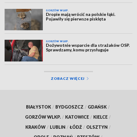
GORZÓW WLKP.
Dropie mają wrócić na polskie łąki.
Pojawiły się pierwsze pisklęta
GORZÓW WLKP.
Dożywotnie wsparcie dla strażaków OSP.
Sprawdzamy, komu przysługuje
ZOBACZ WIĘCEJ
BIAŁYSTOK
/
BYDGOSZCZ
/
GDAŃSK
/
GORZÓW WLKP.
/
KATOWICE
/
KIELCE
/
KRAKÓW
/
LUBLIN
/
ŁÓDŹ
/
OLSZTYN
/