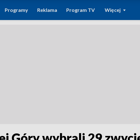
Programy
Reklama
Program TV
Więcej
ej Góry wybrali 29 zwyci