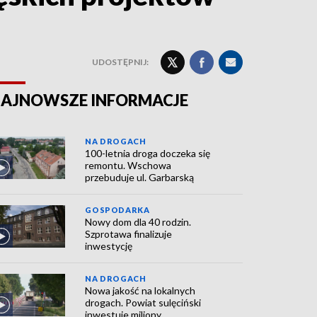
UDOSTĘPNIJ:
AJNOWSZE INFORMACJE
NA DROGACH
100-letnia droga doczeka się
remontu. Wschowa
przebuduje ul. Garbarską
GOSPODARKA
Nowy dom dla 40 rodzin.
Szprotawa finalizuje
inwestycję
NA DROGACH
Nowa jakość na lokalnych
drogach. Powiat sulęciński
inwestuje miliony