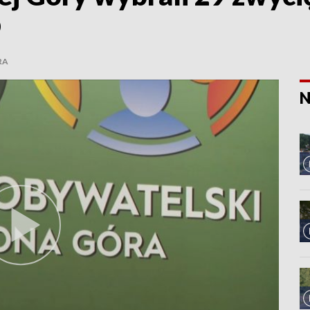
O
RA
N