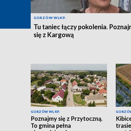
GORZÓW WLKP.
Tu taniec łączy pokolenia. Pozna
się z Kargową
GORZÓW WLKP.
GORZÓW
Poznajmy się z Przytoczną.
Kibic
To gmina pełna
trasi