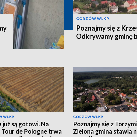
GORZÓW WLKP.
jmy
Poznajmy się z Krze
Odkrywamy gminę b
 WLKP.
GORZÓW WLKP.
e już są gotowi. Na
Poznajmy się z Torzym
e Tour de Pologne trwa
Zielona gmina stawia 