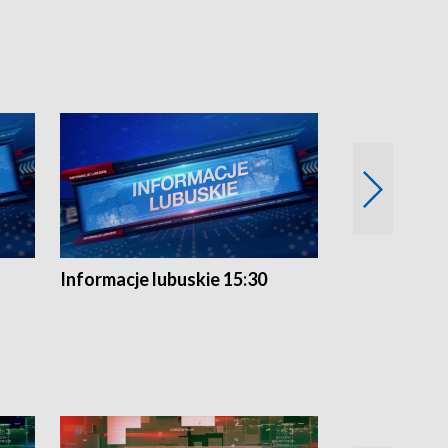
Informacje lubuskie 15:30
Przegląd ty