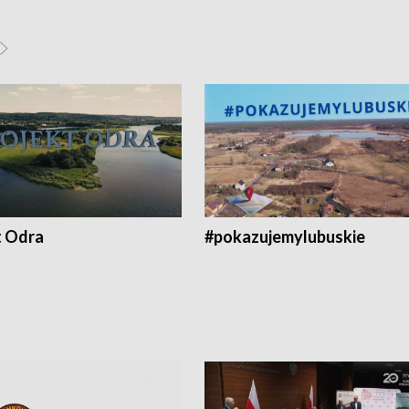
t Odra
#pokazujemylubuskie