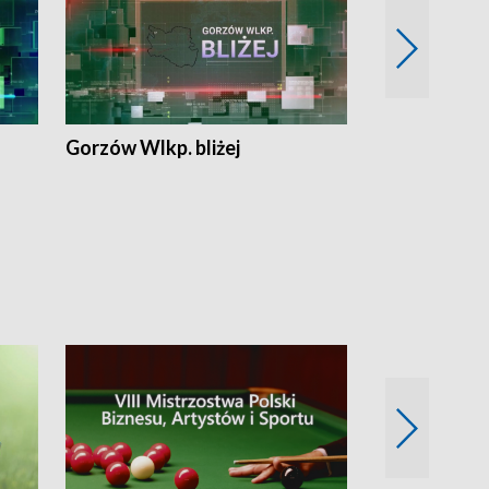
Gorzów Wlkp. bliżej
Lubuskie bliż