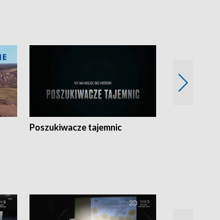
Poszukiwacze tajemnic
Kostrzyn na 