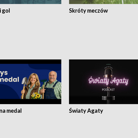
 gol
Skróty meczów
 na medal
Światy Agaty