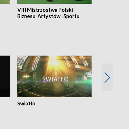
VIII Mistrzostwa Polski
Cztery kwar
Biznesu, Artystów i Sportu
Światło
Nowy adres