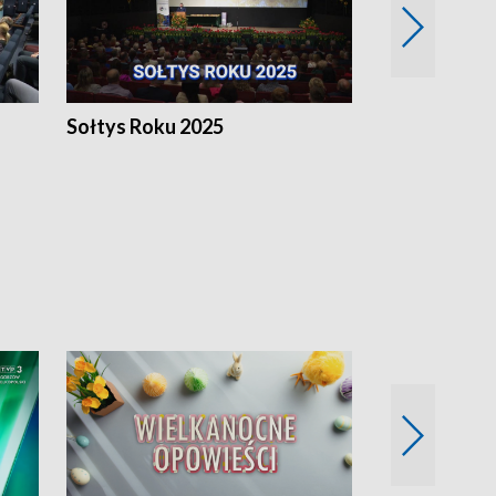
h
Sołtys Roku 2025
20 lat minęł
Wlkp.