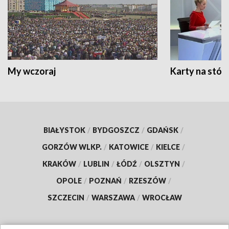
My wczoraj
Karty na stół:
BIAŁYSTOK
/
BYDGOSZCZ
/
GDAŃSK
/
GORZÓW WLKP.
/
KATOWICE
/
KIELCE
/
KRAKÓW
/
LUBLIN
/
ŁÓDŹ
/
OLSZTYN
/
OPOLE
/
POZNAŃ
/
RZESZÓW
/
SZCZECIN
/
WARSZAWA
/
WROCŁAW