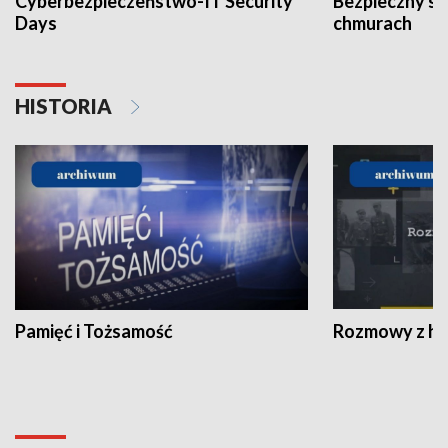
Cyberbezpieczeństwo-IT Security
Bezpieczny s
Days
chmurach
HISTORIA
Pamięć i Tożsamość
Rozmowy z his