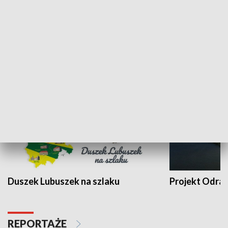
Kalejdoskop
Sołtys na med
WYPOCZYNEK I REKREACJA
Duszek Lubuszek na szlaku
Projekt Odra
REPORTAŻE