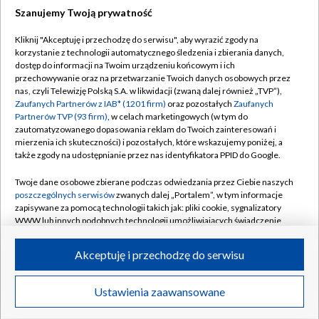
Szanujemy Twoją prywatność
Dołącz do nas:
Kliknij "Akceptuję i przechodzę do serwisu", aby wyrazić zgody na
korzystanie z technologii automatycznego śledzenia i zbierania danych,
TVP
dostęp do informacji na Twoim urządzeniu końcowym i ich
Abonament TVP
przechowywanie oraz na przetwarzanie Twoich danych osobowych przez
Regulamin TVP
nas, czyli Telewizję Polską S.A. w likwidacji (zwaną dalej również „TVP”),
Emisja w TVP
Polityka prywatności
Zaufanych Partnerów z IAB* (1201 firm)
oraz pozostałych
Zaufanych
Partnerów TVP (93 firm)
, w celach marketingowych (w tym do
Centrum informacji TVP
Moje zgody
zautomatyzowanego dopasowania reklam do Twoich zainteresowań i
mierzenia ich skuteczności) i pozostałych, które wskazujemy poniżej, a
Naziemna Telewizja Cyfrowa
Pomoc
także zgody na udostępnianie przez nas identyfikatora PPID do Google.
Sklep TVP
Biuro reklamy
Twoje dane osobowe zbierane podczas odwiedzania przez Ciebie naszych
Rada Programowa
Kontakt
poszczególnych serwisów
zwanych dalej „Portalem”, w tym informacje
zapisywane za pomocą technologii takich jak: pliki cookie, sygnalizatory
System NOS
WWW lub innych podobnych technologii umożliwiających świadczenie
dopasowanych i bezpiecznych usług, personalizację treści oraz reklam,
Informacje o nadawcy
Kanały
udostępnianie funkcji mediów społecznościowych oraz analizowanie
Akceptuję i przechodzę do serwisu
ruchu w Internecie.
Program dla prasy
©2026 Telewizja Polska S.A. w likwidacji
Biuro Reklamy
Twoje dane osobowe zbierane podczas odwiedzania przez Ciebie
Ustawienia zaawansowane
poszczególnych serwisów
na Portalu, takie jak adresy IP, identyfikatory
Ogłoszenie przetargowe
Twoich urządzeń końcowych i identyfikatory plików cookie, informacje o