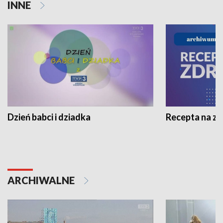
INNE
Dzień babci i dziadka
Recepta na z
ARCHIWALNE