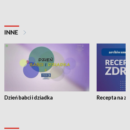
INNE
Dzień babci i dziadka
Recepta na z