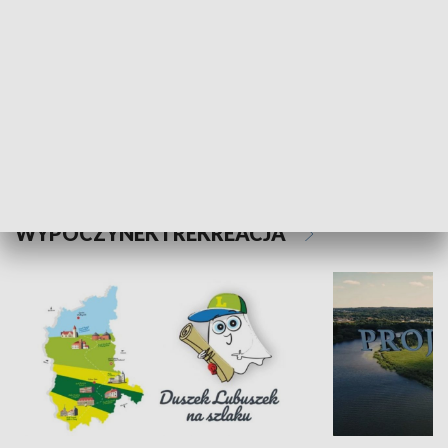
Kalejdoskop
Sołtys na med
WYPOCZYNEK I REKREACJA