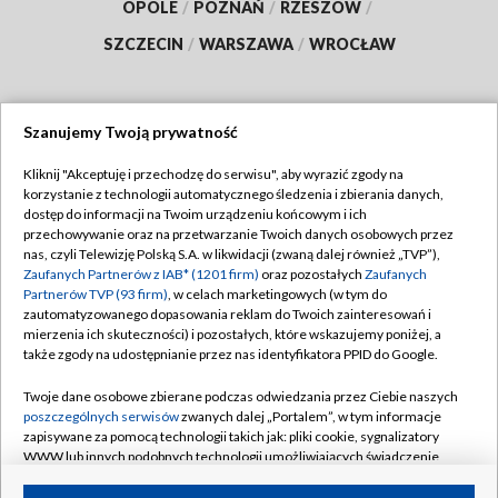
OPOLE
/
POZNAŃ
/
RZESZÓW
/
SZCZECIN
/
WARSZAWA
/
WROCŁAW
Szanujemy Twoją prywatność
Dołącz do nas:
Kliknij "Akceptuję i przechodzę do serwisu", aby wyrazić zgody na
korzystanie z technologii automatycznego śledzenia i zbierania danych,
TVP
dostęp do informacji na Twoim urządzeniu końcowym i ich
Abonament TVP
przechowywanie oraz na przetwarzanie Twoich danych osobowych przez
Regulamin TVP
nas, czyli Telewizję Polską S.A. w likwidacji (zwaną dalej również „TVP”),
Emisja w TVP
Polityka prywatności
Zaufanych Partnerów z IAB* (1201 firm)
oraz pozostałych
Zaufanych
Partnerów TVP (93 firm)
, w celach marketingowych (w tym do
Centrum informacji TVP
Moje zgody
zautomatyzowanego dopasowania reklam do Twoich zainteresowań i
mierzenia ich skuteczności) i pozostałych, które wskazujemy poniżej, a
Naziemna Telewizja Cyfrowa
Pomoc
także zgody na udostępnianie przez nas identyfikatora PPID do Google.
Sklep TVP
Biuro reklamy
Twoje dane osobowe zbierane podczas odwiedzania przez Ciebie naszych
Rada Programowa
Kontakt
poszczególnych serwisów
zwanych dalej „Portalem”, w tym informacje
zapisywane za pomocą technologii takich jak: pliki cookie, sygnalizatory
System NOS
WWW lub innych podobnych technologii umożliwiających świadczenie
dopasowanych i bezpiecznych usług, personalizację treści oraz reklam,
Informacje o nadawcy
Kanały
udostępnianie funkcji mediów społecznościowych oraz analizowanie