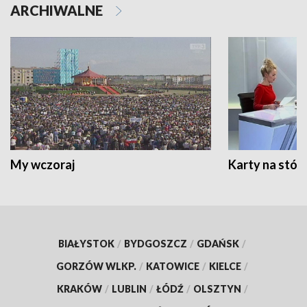
ARCHIWALNE
My wczoraj
Karty na stół:
BIAŁYSTOK
/
BYDGOSZCZ
/
GDAŃSK
/
GORZÓW WLKP.
/
KATOWICE
/
KIELCE
/
KRAKÓW
/
LUBLIN
/
ŁÓDŹ
/
OLSZTYN
/