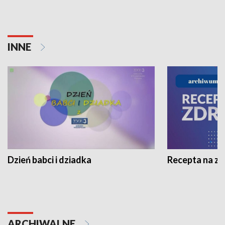
INNE
Dzień babci i dziadka
Recepta na z
ARCHIWALNE