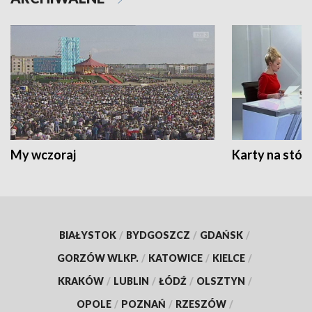
My wczoraj
Karty na stół:
BIAŁYSTOK
/
BYDGOSZCZ
/
GDAŃSK
/
GORZÓW WLKP.
/
KATOWICE
/
KIELCE
/
KRAKÓW
/
LUBLIN
/
ŁÓDŹ
/
OLSZTYN
/
OPOLE
/
POZNAŃ
/
RZESZÓW
/