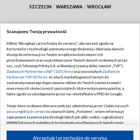
SZCZECIN
/
WARSZAWA
/
WROCŁAW
Szanujemy Twoją prywatność
Dołącz do nas:
Kliknij "Akceptuję i przechodzę do serwisu", aby wyrazić zgody na
korzystanie z technologii automatycznego śledzenia i zbierania danych,
TVP
dostęp do informacji na Twoim urządzeniu końcowym i ich
Abonament TVP
przechowywanie oraz na przetwarzanie Twoich danych osobowych przez
Regulamin TVP
nas, czyli Telewizję Polską S.A. w likwidacji (zwaną dalej również „TVP”),
Emisja w TVP
Polityka prywatności
Zaufanych Partnerów z IAB* (1201 firm)
oraz pozostałych
Zaufanych
Partnerów TVP (93 firm)
, w celach marketingowych (w tym do
Centrum informacji TVP
Moje zgody
zautomatyzowanego dopasowania reklam do Twoich zainteresowań i
mierzenia ich skuteczności) i pozostałych, które wskazujemy poniżej, a
Naziemna Telewizja Cyfrowa
Pomoc
także zgody na udostępnianie przez nas identyfikatora PPID do Google.
Sklep TVP
Biuro reklamy
Twoje dane osobowe zbierane podczas odwiedzania przez Ciebie naszych
Rada Programowa
Kontakt
poszczególnych serwisów
zwanych dalej „Portalem”, w tym informacje
zapisywane za pomocą technologii takich jak: pliki cookie, sygnalizatory
System NOS
WWW lub innych podobnych technologii umożliwiających świadczenie
dopasowanych i bezpiecznych usług, personalizację treści oraz reklam,
Informacje o nadawcy
Kanały
udostępnianie funkcji mediów społecznościowych oraz analizowanie
Akceptuję i przechodzę do serwisu
ruchu w Internecie.