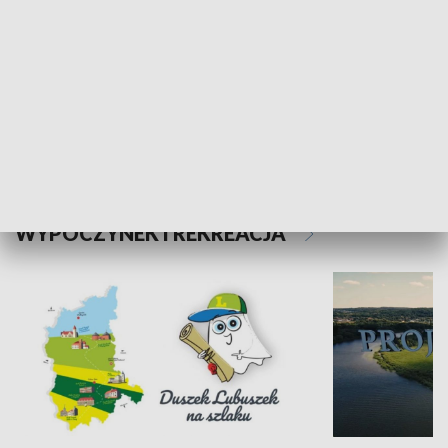
Kalejdoskop
Sołtys na med
WYPOCZYNEK I REKREACJA