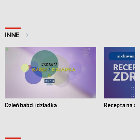
INNE
Dzień babci i dziadka
Recepta na z