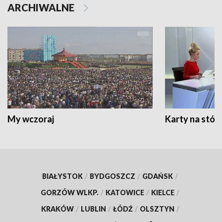
ARCHIWALNE
My wczoraj
Karty na stół:
BIAŁYSTOK
/
BYDGOSZCZ
/
GDAŃSK
/
GORZÓW WLKP.
/
KATOWICE
/
KIELCE
/
KRAKÓW
/
LUBLIN
/
ŁÓDŹ
/
OLSZTYN
/