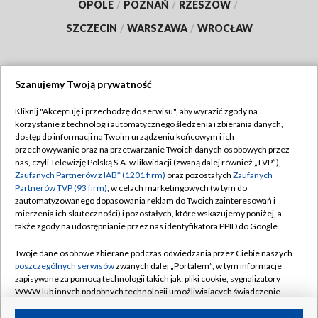
OPOLE
/
POZNAŃ
/
RZESZÓW
/
SZCZECIN
/
WARSZAWA
/
WROCŁAW
Szanujemy Twoją prywatność
Dołącz do nas:
Kliknij "Akceptuję i przechodzę do serwisu", aby wyrazić zgody na
korzystanie z technologii automatycznego śledzenia i zbierania danych,
TVP
dostęp do informacji na Twoim urządzeniu końcowym i ich
Abonament TVP
przechowywanie oraz na przetwarzanie Twoich danych osobowych przez
Regulamin TVP
nas, czyli Telewizję Polską S.A. w likwidacji (zwaną dalej również „TVP”),
Emisja w TVP
Polityka prywatności
Zaufanych Partnerów z IAB* (1201 firm)
oraz pozostałych
Zaufanych
Partnerów TVP (93 firm)
, w celach marketingowych (w tym do
Centrum informacji TVP
Moje zgody
zautomatyzowanego dopasowania reklam do Twoich zainteresowań i
mierzenia ich skuteczności) i pozostałych, które wskazujemy poniżej, a
Naziemna Telewizja Cyfrowa
Pomoc
także zgody na udostępnianie przez nas identyfikatora PPID do Google.
Sklep TVP
Biuro reklamy
Twoje dane osobowe zbierane podczas odwiedzania przez Ciebie naszych
Rada Programowa
Kontakt
poszczególnych serwisów
zwanych dalej „Portalem”, w tym informacje
zapisywane za pomocą technologii takich jak: pliki cookie, sygnalizatory
System NOS
WWW lub innych podobnych technologii umożliwiających świadczenie
dopasowanych i bezpiecznych usług, personalizację treści oraz reklam,
Informacje o nadawcy
Kanały
udostępnianie funkcji mediów społecznościowych oraz analizowanie