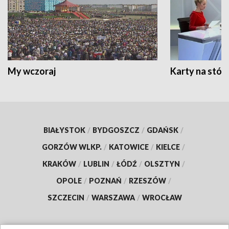
My wczoraj
Karty na stół:
BIAŁYSTOK
/
BYDGOSZCZ
/
GDAŃSK
/
GORZÓW WLKP.
/
KATOWICE
/
KIELCE
/
KRAKÓW
/
LUBLIN
/
ŁÓDŹ
/
OLSZTYN
/
OPOLE
/
POZNAŃ
/
RZESZÓW
/
SZCZECIN
/
WARSZAWA
/
WROCŁAW