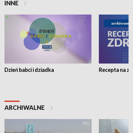
INNE
Dzień babci i dziadka
Recepta na z
ARCHIWALNE