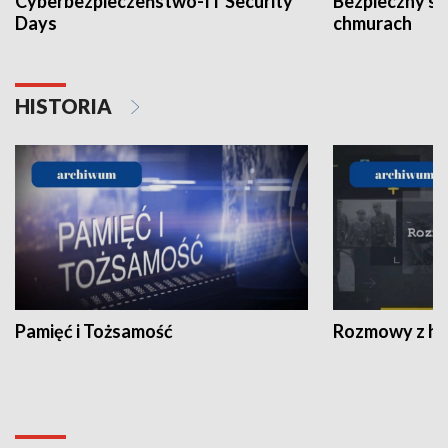
Cyberbezpieczeństwo-IT Security
Bezpieczny s
Days
chmurach
HISTORIA
Pamięć i Tożsamość
Rozmowy z his