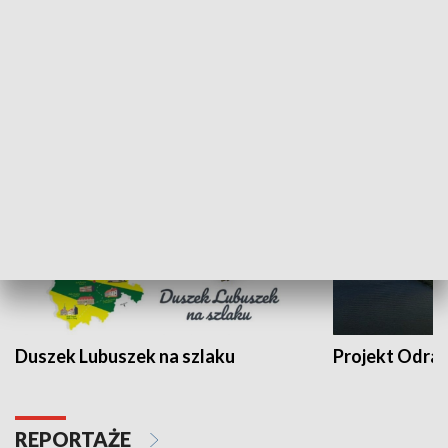
Kalejdoskop
Sołtys na med
WYPOCZYNEK I REKREACJA
Duszek Lubuszek na szlaku
Projekt Odra
REPORTAŻE