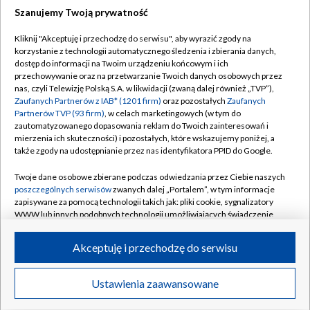
Szanujemy Twoją prywatność
Dołącz do nas:
Kliknij "Akceptuję i przechodzę do serwisu", aby wyrazić zgody na
korzystanie z technologii automatycznego śledzenia i zbierania danych,
TVP
dostęp do informacji na Twoim urządzeniu końcowym i ich
Abonament TVP
przechowywanie oraz na przetwarzanie Twoich danych osobowych przez
Regulamin TVP
nas, czyli Telewizję Polską S.A. w likwidacji (zwaną dalej również „TVP”),
Emisja w TVP
Polityka prywatności
Zaufanych Partnerów z IAB* (1201 firm)
oraz pozostałych
Zaufanych
Partnerów TVP (93 firm)
, w celach marketingowych (w tym do
Centrum informacji TVP
Moje zgody
zautomatyzowanego dopasowania reklam do Twoich zainteresowań i
mierzenia ich skuteczności) i pozostałych, które wskazujemy poniżej, a
Naziemna Telewizja Cyfrowa
Pomoc
także zgody na udostępnianie przez nas identyfikatora PPID do Google.
Sklep TVP
Biuro reklamy
Twoje dane osobowe zbierane podczas odwiedzania przez Ciebie naszych
Rada Programowa
Kontakt
poszczególnych serwisów
zwanych dalej „Portalem”, w tym informacje
zapisywane za pomocą technologii takich jak: pliki cookie, sygnalizatory
System NOS
WWW lub innych podobnych technologii umożliwiających świadczenie
dopasowanych i bezpiecznych usług, personalizację treści oraz reklam,
Informacje o nadawcy
Kanały
udostępnianie funkcji mediów społecznościowych oraz analizowanie
Akceptuję i przechodzę do serwisu
ruchu w Internecie.
Program dla prasy
©2026 Telewizja Polska S.A. w likwidacji
Biuro Reklamy
Twoje dane osobowe zbierane podczas odwiedzania przez Ciebie
Ustawienia zaawansowane
poszczególnych serwisów
na Portalu, takie jak adresy IP, identyfikatory
Ogłoszenie przetargowe
Twoich urządzeń końcowych i identyfikatory plików cookie, informacje o