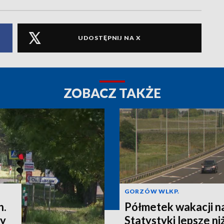
UDOSTĘPNIJ NA X
ZOBACZ TAKŻE
GORZÓW WLKP.
h.
Półmetek wakacji n
ny
Statystyki lepsze ni