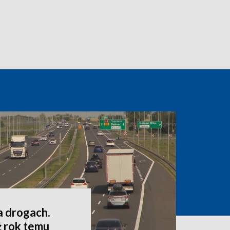
a drogach.
ż rok temu