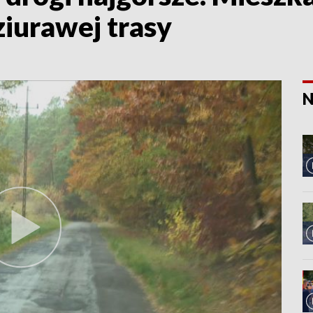
ziurawej trasy
N