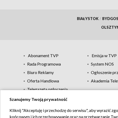
BIAŁYSTOK
/
BYDGO
OLSZTY
Abonament TVP
Emisja w TVP
Rada Programowa
System NOS
Biuro Reklamy
Ogłoszenie pr
Oferta Handlowa
Akademia Tele
Telegazeta ogłoszenia
Szanujemy Twoją prywatność
Regulamin TVP
Kliknij "Akceptuję i przechodzę do serwisu", aby wyrazić zg
końcowym i ich przechowywanie oraz na przetwarzanie Twoich