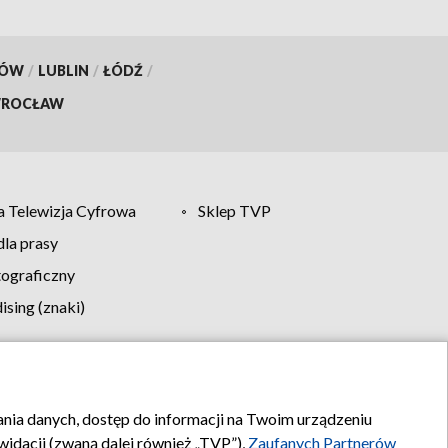
KÓW
/
LUBLIN
/
ŁÓDŹ
/
ROCŁAW
 Telewizja Cyfrowa
Sklep TVP
la prasy
tograficzny
sing (znaki)
klamy
Kontakt
rania danych, dostęp do informacji na Twoim urządzeniu
idacji (zwaną dalej również „TVP”),
Zaufanych Partnerów