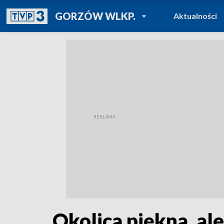
POWRÓT DO
GORZÓW WLKP.
Aktualności
TVP REGIONY
Okolica piękna, al