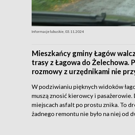
Informacje lubuskie, 03.11.2024
Mieszkańcy gminy Łagów walcz
trasy z Łagowa do Żelechowa. Po
rozmowy z urzędnikami nie prz
W podziwianiu pięknych widoków łago
muszą znosić kierowcy i pasażerowie. 
miejscach asfalt po prostu znika. To 
żadnego remontu nie było na niej od d