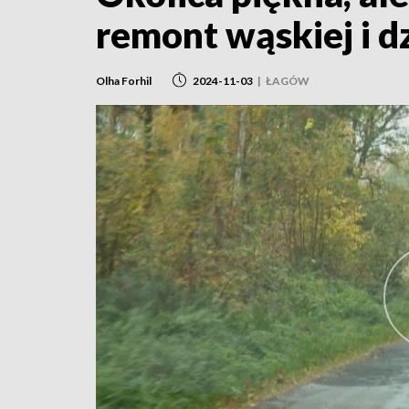
remont wąskiej i d
Olha Forhil
2024-11-03
|
ŁAGÓW