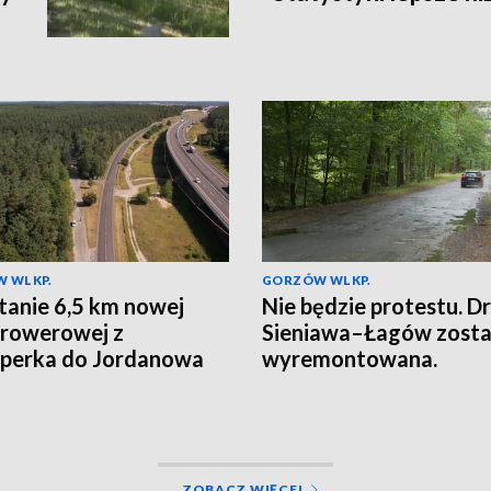
 WLKP.
GORZÓW WLKP.
anie 6,5 km nowej
Nie będzie protestu. D
 rowerowej z
Sieniawa–Łagów zosta
perka do Jordanowa
wyremontowana.
ZOBACZ WIĘCEJ