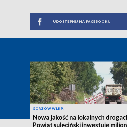
UDOSTĘPNIJ NA FACEBOOKU
GORZÓW WLKP.
Nowa jakość na lokalnych drogac
Powiat sulęciński inwestuje milio