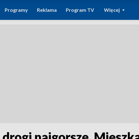
Programy
Reklama
Program TV
Więcej
e drogi najgorsze. Mieszk