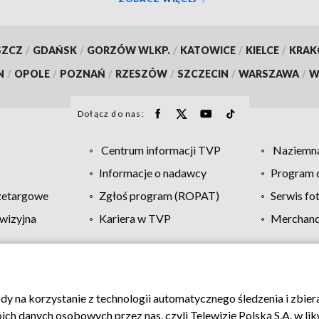
SZCZ
/
GDAŃSK
/
GORZÓW WLKP.
/
KATOWICE
/
KIELCE
/
KRA
N
/
OPOLE
/
POZNAŃ
/
RZESZÓW
/
SZCZECIN
/
WARSZAWA
/
W
Dołącz do nas:
Centrum informacji TVP
Naziemna
Informacje o nadawcy
Program d
zetargowe
Zgłoś program (ROPAT)
Serwis fo
wizyjna
Kariera w TVP
Merchandi
Polityka prywatności
Moje zgody
Pomoc
Biuro re
ody na korzystanie z technologii automatycznego śledzenia i zbie
 danych osobowych przez nas, czyli Telewizję Polską S.A. w likw