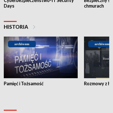
Cyberbezpieczeństwo-IT Security
Bezpieczny s
Days
chmurach
HISTORIA
Pamięć i Tożsamość
Rozmowy z his