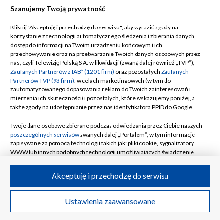
Szanujemy Twoją prywatność
Dołącz do nas:
Kliknij "Akceptuję i przechodzę do serwisu", aby wyrazić zgody na
korzystanie z technologii automatycznego śledzenia i zbierania danych,
TVP
dostęp do informacji na Twoim urządzeniu końcowym i ich
Abonament TVP
przechowywanie oraz na przetwarzanie Twoich danych osobowych przez
Regulamin TVP
nas, czyli Telewizję Polską S.A. w likwidacji (zwaną dalej również „TVP”),
Emisja w TVP
Polityka prywatności
Zaufanych Partnerów z IAB* (1201 firm)
oraz pozostałych
Zaufanych
Partnerów TVP (93 firm)
, w celach marketingowych (w tym do
Centrum informacji TVP
Moje zgody
zautomatyzowanego dopasowania reklam do Twoich zainteresowań i
mierzenia ich skuteczności) i pozostałych, które wskazujemy poniżej, a
Naziemna Telewizja Cyfrowa
Pomoc
także zgody na udostępnianie przez nas identyfikatora PPID do Google.
Sklep TVP
Biuro reklamy
Twoje dane osobowe zbierane podczas odwiedzania przez Ciebie naszych
Rada Programowa
Kontakt
poszczególnych serwisów
zwanych dalej „Portalem”, w tym informacje
zapisywane za pomocą technologii takich jak: pliki cookie, sygnalizatory
System NOS
WWW lub innych podobnych technologii umożliwiających świadczenie
dopasowanych i bezpiecznych usług, personalizację treści oraz reklam,
Informacje o nadawcy
Kanały
udostępnianie funkcji mediów społecznościowych oraz analizowanie
Akceptuję i przechodzę do serwisu
ruchu w Internecie.
Program dla prasy
©2026 Telewizja Polska S.A. w likwidacji
Biuro Reklamy
Twoje dane osobowe zbierane podczas odwiedzania przez Ciebie
Ustawienia zaawansowane
poszczególnych serwisów
na Portalu, takie jak adresy IP, identyfikatory
Ogłoszenie przetargowe
Twoich urządzeń końcowych i identyfikatory plików cookie, informacje o