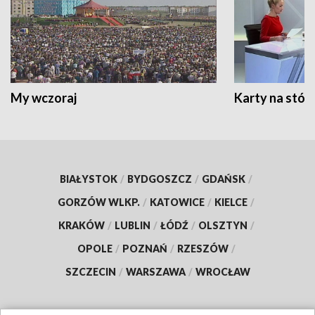
My wczoraj
Karty na stół:
BIAŁYSTOK
/
BYDGOSZCZ
/
GDAŃSK
/
GORZÓW WLKP.
/
KATOWICE
/
KIELCE
/
KRAKÓW
/
LUBLIN
/
ŁÓDŹ
/
OLSZTYN
/
OPOLE
/
POZNAŃ
/
RZESZÓW
/
SZCZECIN
/
WARSZAWA
/
WROCŁAW