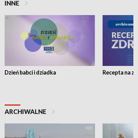
INNE
Dzień babci i dziadka
Recepta na z
ARCHIWALNE