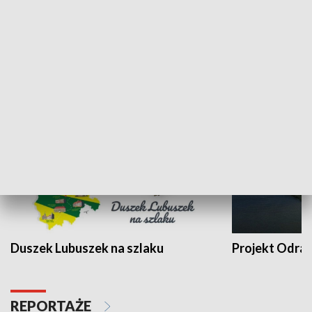
Kalejdoskop
Sołtys na med
WYPOCZYNEK I REKREACJA
Duszek Lubuszek na szlaku
Projekt Odra
REPORTAŻE