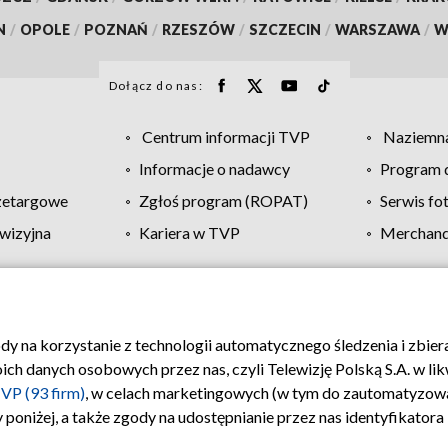
N
/
OPOLE
/
POZNAŃ
/
RZESZÓW
/
SZCZECIN
/
WARSZAWA
/
W
Dołącz do nas:
Centrum informacji TVP
Naziemna
Informacje o nadawcy
Program d
zetargowe
Zgłoś program (ROPAT)
Serwis fo
wizyjna
Kariera w TVP
Merchandi
Polityka prywatności
Moje zgody
Pomoc
Biuro re
ody na korzystanie z technologii automatycznego śledzenia i zbie
 danych osobowych przez nas, czyli Telewizję Polską S.A. w likw
VP (93 firm)
, w celach marketingowych (w tym do zautomatyzow
 poniżej, a także zgody na udostępnianie przez nas identyfikator