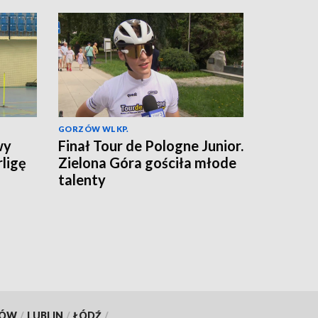
GORZÓW WLKP.
wy
Finał Tour de Pologne Junior.
rligę
Zielona Góra gościła młode
talenty
KÓW
/
LUBLIN
/
ŁÓDŹ
/