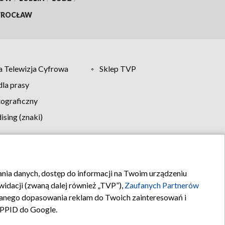
ROCŁAW
 Telewizja Cyfrowa
Sklep TVP
la prasy
tograficzny
sing (znaki)
klamy
Kontakt
rania danych, dostęp do informacji na Twoim urządzeniu
idacji (zwaną dalej również „TVP”),
Zaufanych Partnerów
anego dopasowania reklam do Twoich zainteresowań i
a PPID do Google.