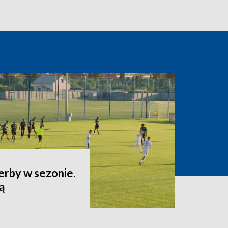
erby w sezonie.
ą