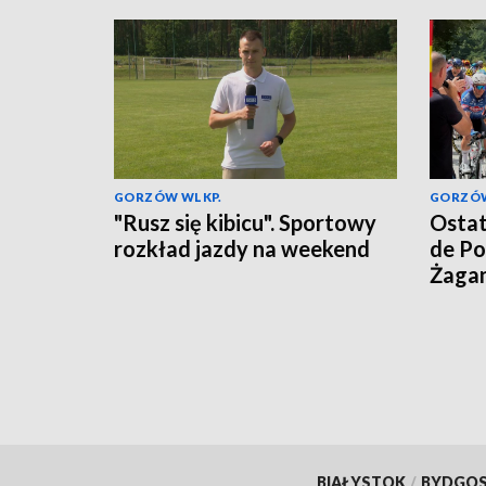
GORZÓW WLKP.
GORZÓW
"Rusz się kibicu". Sportowy
Ostat
rozkład jazdy na weekend
de Po
Żaga
BIAŁYSTOK
/
BYDGO