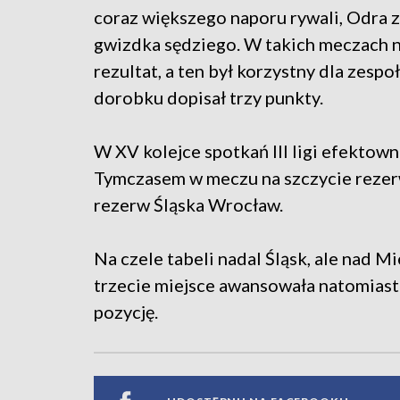
coraz większego naporu rywali, Odra 
gwizdka sędziego. W takich meczach nie
rezultat, a ten był korzystny dla zes
dorobku dopisał trzy punkty.
W XV kolejce spotkań III ligi efektow
Tymczasem w meczu na szczycie rezerw
rezerw Śląska Wrocław.
Na czele tabeli nadal Śląsk, ale nad M
trzecie miejsce awansowała natomiast
pozycję.