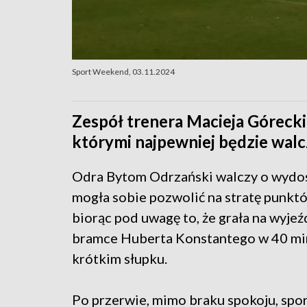
Sport Weekend, 03.11.2024
Zespół trenera Macieja Góreckie
którymi najpewniej będzie walcz
Odra Bytom Odrzański walczy o wydostan
mogła sobie pozwolić na stratę punkt
biorąc pod uwagę to, że grała na wyje
bramce Huberta Konstantego w 40 minuc
krótkim słupku.
Po przerwie, mimo braku spokoju, spor