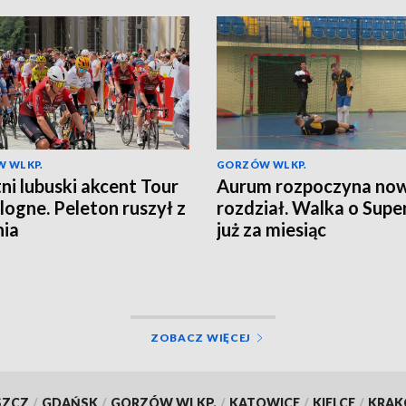
 WLKP.
GORZÓW WLKP.
ni lubuski akcent Tour
Aurum rozpoczyna no
logne. Peleton ruszył z
rozdział. Walka o Supe
nia
już za miesiąc
ZOBACZ WIĘCEJ
SZCZ
/
GDAŃSK
/
GORZÓW WLKP.
/
KATOWICE
/
KIELCE
/
KRA