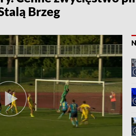
Stalą Brzeg
N