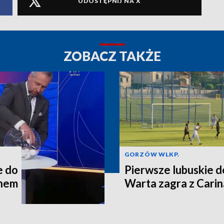
UDOSTĘPNIJ NA X
ZOBACZ TAKŻE
GORZÓW WLKP.
e do
Pierwsze lubuskie d
chem
Warta zagra z Carin