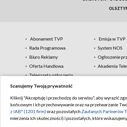
OLSZTY
Abonament TVP
Emisja w TVP
Rada Programowa
System NOS
Biuro Reklamy
Ogłoszenie pr
Oferta Handlowa
Akademia Tele
Telegazeta ogłoszenia
Szanujemy Twoją prywatność
Regulamin TVP
Kliknij "Akceptuję i przechodzę do serwisu", aby wyrazić zg
końcowym i ich przechowywanie oraz na przetwarzanie Twoich
z IAB* (1201 firm)
oraz pozostałych
Zaufanych Partnerów T
mierzenia ich skuteczności) i pozostałych, które wskazujemy