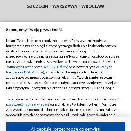
SZCZECIN
/
WARSZAWA
/
WROCŁAW
Szanujemy Twoją prywatność
Dołącz do nas:
Kliknij "Akceptuję i przechodzę do serwisu", aby wyrazić zgody na
korzystanie z technologii automatycznego śledzenia i zbierania danych,
TVP
dostęp do informacji na Twoim urządzeniu końcowym i ich
Abonament TVP
przechowywanie oraz na przetwarzanie Twoich danych osobowych przez
Regulamin TVP
nas, czyli Telewizję Polską S.A. w likwidacji (zwaną dalej również „TVP”),
Emisja w TVP
Polityka prywatności
Zaufanych Partnerów z IAB* (1201 firm)
oraz pozostałych
Zaufanych
Partnerów TVP (93 firm)
, w celach marketingowych (w tym do
Centrum informacji TVP
Moje zgody
zautomatyzowanego dopasowania reklam do Twoich zainteresowań i
mierzenia ich skuteczności) i pozostałych, które wskazujemy poniżej, a
Naziemna Telewizja Cyfrowa
Pomoc
także zgody na udostępnianie przez nas identyfikatora PPID do Google.
Sklep TVP
Biuro reklamy
Twoje dane osobowe zbierane podczas odwiedzania przez Ciebie naszych
Rada Programowa
Kontakt
poszczególnych serwisów
zwanych dalej „Portalem”, w tym informacje
zapisywane za pomocą technologii takich jak: pliki cookie, sygnalizatory
System NOS
WWW lub innych podobnych technologii umożliwiających świadczenie
dopasowanych i bezpiecznych usług, personalizację treści oraz reklam,
Informacje o nadawcy
Kanały
udostępnianie funkcji mediów społecznościowych oraz analizowanie
Akceptuję i przechodzę do serwisu
ruchu w Internecie.