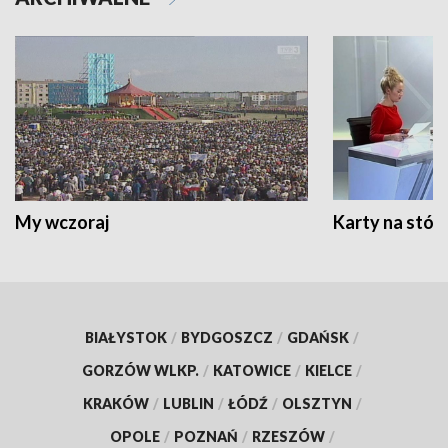
My wczoraj
Karty na stół:
BIAŁYSTOK
/
BYDGOSZCZ
/
GDAŃSK
/
GORZÓW WLKP.
/
KATOWICE
/
KIELCE
/
KRAKÓW
/
LUBLIN
/
ŁÓDŹ
/
OLSZTYN
/
OPOLE
/
POZNAŃ
/
RZESZÓW
/