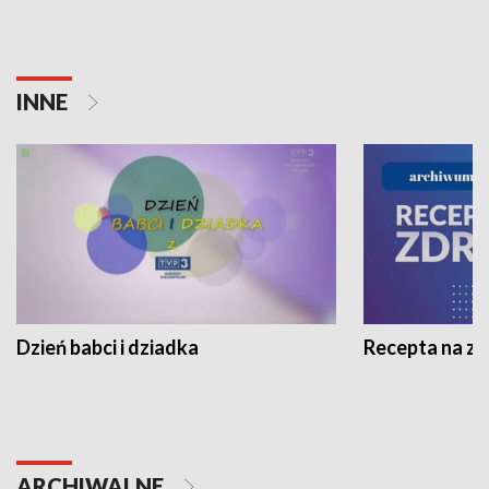
INNE
Dzień babci i dziadka
Recepta na z
ARCHIWALNE