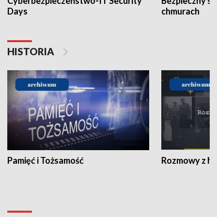
Cyberbezpieczeństwo-IT Security
Bezpieczny s
Days
chmurach
HISTORIA
Pamięć i Tożsamość
Rozmowy z his