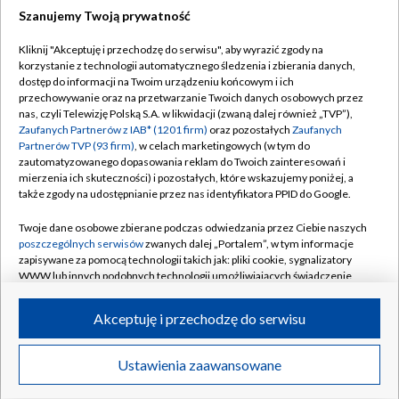
Szanujemy Twoją prywatność
Dołącz do nas:
Kliknij "Akceptuję i przechodzę do serwisu", aby wyrazić zgody na
korzystanie z technologii automatycznego śledzenia i zbierania danych,
TVP
dostęp do informacji na Twoim urządzeniu końcowym i ich
Abonament TVP
przechowywanie oraz na przetwarzanie Twoich danych osobowych przez
Regulamin TVP
nas, czyli Telewizję Polską S.A. w likwidacji (zwaną dalej również „TVP”),
Emisja w TVP
Polityka prywatności
Zaufanych Partnerów z IAB* (1201 firm)
oraz pozostałych
Zaufanych
Partnerów TVP (93 firm)
, w celach marketingowych (w tym do
Centrum informacji TVP
Moje zgody
zautomatyzowanego dopasowania reklam do Twoich zainteresowań i
mierzenia ich skuteczności) i pozostałych, które wskazujemy poniżej, a
Naziemna Telewizja Cyfrowa
Pomoc
także zgody na udostępnianie przez nas identyfikatora PPID do Google.
Sklep TVP
Biuro reklamy
Twoje dane osobowe zbierane podczas odwiedzania przez Ciebie naszych
Rada Programowa
Kontakt
poszczególnych serwisów
zwanych dalej „Portalem”, w tym informacje
zapisywane za pomocą technologii takich jak: pliki cookie, sygnalizatory
System NOS
WWW lub innych podobnych technologii umożliwiających świadczenie
dopasowanych i bezpiecznych usług, personalizację treści oraz reklam,
Informacje o nadawcy
Kanały
udostępnianie funkcji mediów społecznościowych oraz analizowanie
Akceptuję i przechodzę do serwisu
ruchu w Internecie.
Program dla prasy
©2026 Telewizja Polska S.A. w likwidacji
Biuro Reklamy
Twoje dane osobowe zbierane podczas odwiedzania przez Ciebie
Ustawienia zaawansowane
poszczególnych serwisów
na Portalu, takie jak adresy IP, identyfikatory
Ogłoszenie przetargowe
Twoich urządzeń końcowych i identyfikatory plików cookie, informacje o