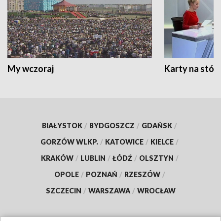
My wczoraj
Karty na stół:
BIAŁYSTOK
/
BYDGOSZCZ
/
GDAŃSK
/
GORZÓW WLKP.
/
KATOWICE
/
KIELCE
/
KRAKÓW
/
LUBLIN
/
ŁÓDŹ
/
OLSZTYN
/
OPOLE
/
POZNAŃ
/
RZESZÓW
/
SZCZECIN
/
WARSZAWA
/
WROCŁAW