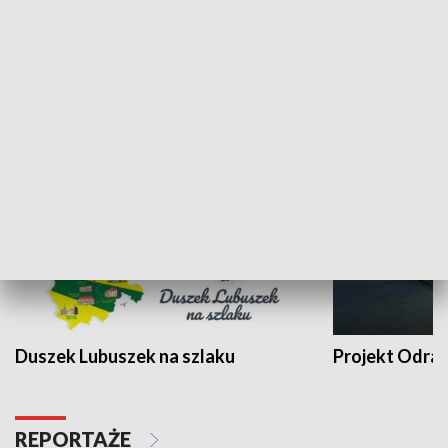
Kalejdoskop
Sołtys na med
WYPOCZYNEK I REKREACJA
Duszek Lubuszek na szlaku
Projekt Odra
REPORTAŻE