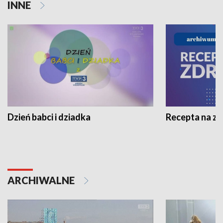
INNE
Dzień babci i dziadka
Recepta na z
ARCHIWALNE