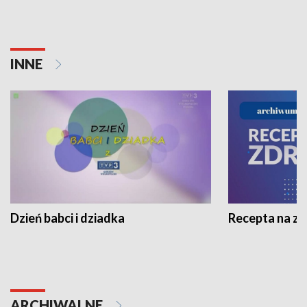
INNE
Dzień babci i dziadka
Recepta na z
ARCHIWALNE