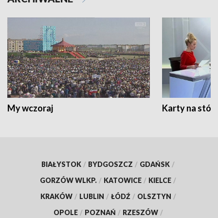
My wczoraj
Karty na stół:
BIAŁYSTOK
/
BYDGOSZCZ
/
GDAŃSK
/
GORZÓW WLKP.
/
KATOWICE
/
KIELCE
/
KRAKÓW
/
LUBLIN
/
ŁÓDŹ
/
OLSZTYN
/
OPOLE
/
POZNAŃ
/
RZESZÓW
/