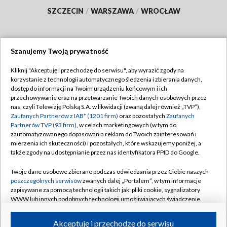
SZCZECIN
/
WARSZAWA
/
WROCŁAW
Szanujemy Twoją prywatność
Dołącz do nas:
Kliknij "Akceptuję i przechodzę do serwisu", aby wyrazić zgody na
korzystanie z technologii automatycznego śledzenia i zbierania danych,
TVP
dostęp do informacji na Twoim urządzeniu końcowym i ich
Abonament TVP
przechowywanie oraz na przetwarzanie Twoich danych osobowych przez
Regulamin TVP
nas, czyli Telewizję Polską S.A. w likwidacji (zwaną dalej również „TVP”),
Emisja w TVP
Polityka prywatności
Zaufanych Partnerów z IAB* (1201 firm)
oraz pozostałych
Zaufanych
Partnerów TVP (93 firm)
, w celach marketingowych (w tym do
Centrum informacji TVP
Moje zgody
zautomatyzowanego dopasowania reklam do Twoich zainteresowań i
mierzenia ich skuteczności) i pozostałych, które wskazujemy poniżej, a
Naziemna Telewizja Cyfrowa
Pomoc
także zgody na udostępnianie przez nas identyfikatora PPID do Google.
Sklep TVP
Biuro reklamy
Twoje dane osobowe zbierane podczas odwiedzania przez Ciebie naszych
Rada Programowa
Kontakt
poszczególnych serwisów
zwanych dalej „Portalem”, w tym informacje
zapisywane za pomocą technologii takich jak: pliki cookie, sygnalizatory
System NOS
WWW lub innych podobnych technologii umożliwiających świadczenie
dopasowanych i bezpiecznych usług, personalizację treści oraz reklam,
Informacje o nadawcy
Kanały
udostępnianie funkcji mediów społecznościowych oraz analizowanie
Akceptuję i przechodzę do serwisu
ruchu w Internecie.