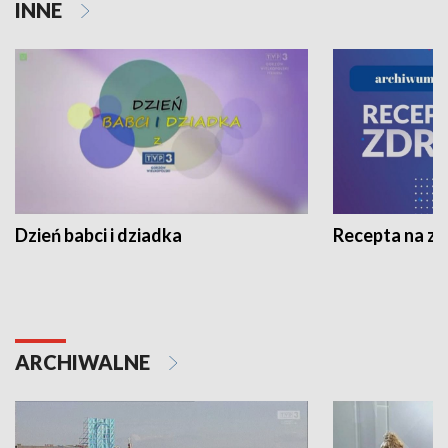
INNE
Dzień babci i dziadka
Recepta na z
ARCHIWALNE