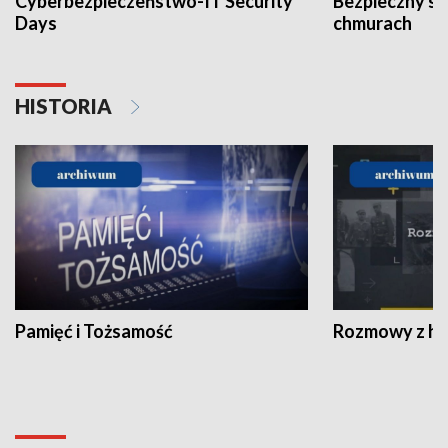
Cyberbezpieczeństwo-IT Security
Bezpieczny s
Days
chmurach
HISTORIA
Pamięć i Tożsamość
Rozmowy z his