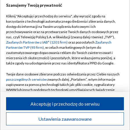
Szanujemy Twoją prywatność
Dołącz do nas:
Kliknij "Akceptuję i przechodzę do serwisu", aby wyrazić zgody na
korzystanie z technologii automatycznego śledzenia i zbierania danych,
TVP
dostęp do informacji na Twoim urządzeniu końcowym i ich
Abonament TVP
przechowywanie oraz na przetwarzanie Twoich danych osobowych przez
Regulamin TVP
nas, czyli Telewizję Polską S.A. w likwidacji (zwaną dalej również „TVP”),
Emisja w TVP
Polityka prywatności
Zaufanych Partnerów z IAB* (1201 firm)
oraz pozostałych
Zaufanych
Partnerów TVP (93 firm)
, w celach marketingowych (w tym do
Centrum informacji TVP
Moje zgody
zautomatyzowanego dopasowania reklam do Twoich zainteresowań i
mierzenia ich skuteczności) i pozostałych, które wskazujemy poniżej, a
Naziemna Telewizja Cyfrowa
Pomoc
także zgody na udostępnianie przez nas identyfikatora PPID do Google.
Sklep TVP
Biuro reklamy
Twoje dane osobowe zbierane podczas odwiedzania przez Ciebie naszych
Rada Programowa
Kontakt
poszczególnych serwisów
zwanych dalej „Portalem”, w tym informacje
zapisywane za pomocą technologii takich jak: pliki cookie, sygnalizatory
System NOS
WWW lub innych podobnych technologii umożliwiających świadczenie
dopasowanych i bezpiecznych usług, personalizację treści oraz reklam,
Informacje o nadawcy
Kanały
udostępnianie funkcji mediów społecznościowych oraz analizowanie
Akceptuję i przechodzę do serwisu
ruchu w Internecie.
Program dla prasy
©2026 Telewizja Polska S.A. w likwidacji
Biuro Reklamy
Twoje dane osobowe zbierane podczas odwiedzania przez Ciebie
Ustawienia zaawansowane
poszczególnych serwisów
na Portalu, takie jak adresy IP, identyfikatory
Ogłoszenie przetargowe
Twoich urządzeń końcowych i identyfikatory plików cookie, informacje o