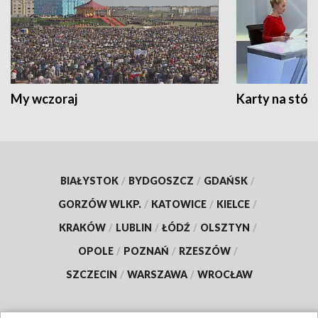
My wczoraj
Karty na stół:
BIAŁYSTOK
/
BYDGOSZCZ
/
GDAŃSK
/
GORZÓW WLKP.
/
KATOWICE
/
KIELCE
/
KRAKÓW
/
LUBLIN
/
ŁÓDŹ
/
OLSZTYN
/
OPOLE
/
POZNAŃ
/
RZESZÓW
/
SZCZECIN
/
WARSZAWA
/
WROCŁAW