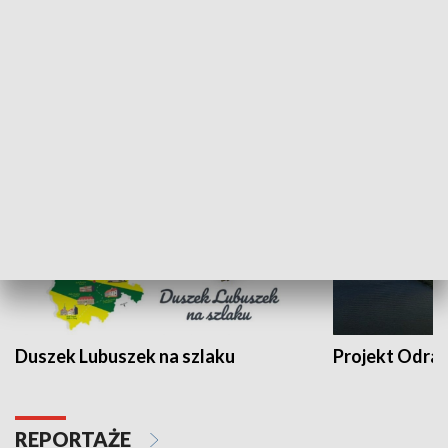
Kalejdoskop
Sołtys na med
WYPOCZYNEK I REKREACJA
Duszek Lubuszek na szlaku
Projekt Odra
REPORTAŻE