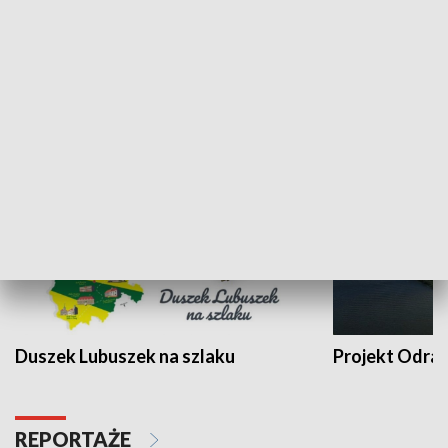
Kalejdoskop
Sołtys na med
WYPOCZYNEK I REKREACJA
Duszek Lubuszek na szlaku
Projekt Odra
REPORTAŻE