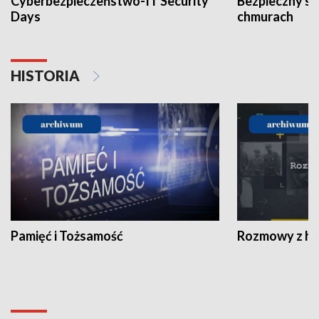
Cyberbezpieczeństwo-IT Security
Bezpieczny s
Days
chmurach
HISTORIA
Pamięć i Tożsamość
Rozmowy z his