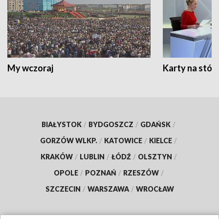
My wczoraj
Karty na stół:
BIAŁYSTOK
/
BYDGOSZCZ
/
GDAŃSK
/
GORZÓW WLKP.
/
KATOWICE
/
KIELCE
/
KRAKÓW
/
LUBLIN
/
ŁÓDŹ
/
OLSZTYN
/
OPOLE
/
POZNAŃ
/
RZESZÓW
/
SZCZECIN
/
WARSZAWA
/
WROCŁAW