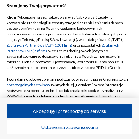
Szanujemy Twoją prywatność
Dołącz do nas:
Kliknij "Akceptuję i przechodzę do serwisu", aby wyrazić zgody na
korzystanie z technologii automatycznego śledzenia i zbierania danych,
TVP
dostęp do informacji na Twoim urządzeniu końcowym i ich
Abonament TVP
przechowywanie oraz na przetwarzanie Twoich danych osobowych przez
Regulamin TVP
nas, czyli Telewizję Polską S.A. w likwidacji (zwaną dalej również „TVP”),
Emisja w TVP
Polityka prywatności
Zaufanych Partnerów z IAB* (1201 firm)
oraz pozostałych
Zaufanych
Partnerów TVP (93 firm)
, w celach marketingowych (w tym do
Centrum informacji TVP
Moje zgody
zautomatyzowanego dopasowania reklam do Twoich zainteresowań i
mierzenia ich skuteczności) i pozostałych, które wskazujemy poniżej, a
Naziemna Telewizja Cyfrowa
Pomoc
także zgody na udostępnianie przez nas identyfikatora PPID do Google.
Sklep TVP
Biuro reklamy
Twoje dane osobowe zbierane podczas odwiedzania przez Ciebie naszych
Rada Programowa
Kontakt
poszczególnych serwisów
zwanych dalej „Portalem”, w tym informacje
zapisywane za pomocą technologii takich jak: pliki cookie, sygnalizatory
System NOS
WWW lub innych podobnych technologii umożliwiających świadczenie
dopasowanych i bezpiecznych usług, personalizację treści oraz reklam,
Informacje o nadawcy
Kanały
udostępnianie funkcji mediów społecznościowych oraz analizowanie
Akceptuję i przechodzę do serwisu
ruchu w Internecie.
Program dla prasy
©2026 Telewizja Polska S.A. w likwidacji
Biuro Reklamy
Twoje dane osobowe zbierane podczas odwiedzania przez Ciebie
Ustawienia zaawansowane
poszczególnych serwisów
na Portalu, takie jak adresy IP, identyfikatory
Ogłoszenie przetargowe
Twoich urządzeń końcowych i identyfikatory plików cookie, informacje o