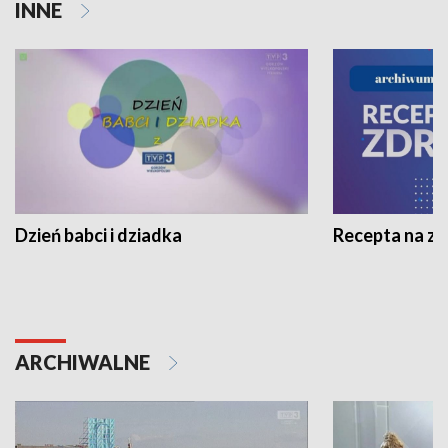
INNE
Dzień babci i dziadka
Recepta na z
ARCHIWALNE