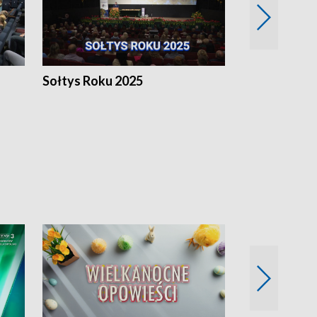
h
Sołtys Roku 2025
20 lat minęł
Wlkp.