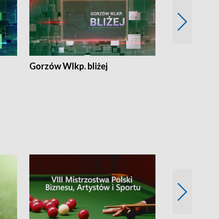
Gorzów Wlkp. bliżej
Lubuskie bliż