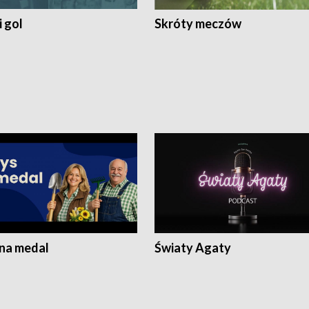
 gol
Skróty meczów
 na medal
Światy Agaty