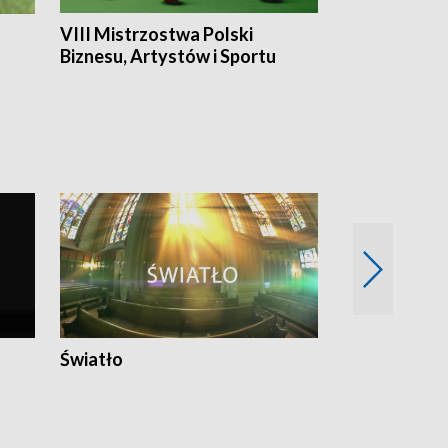
VIII Mistrzostwa Polski
Cztery kwar
Biznesu, Artystów i Sportu
Światło
Nowy adres