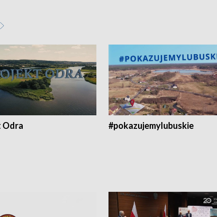
t Odra
#pokazujemylubuskie