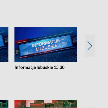
Informacje lubuskie 15:30
Przegląd ty