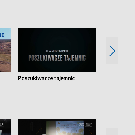
Poszukiwacze tajemnic
Kostrzyn na 