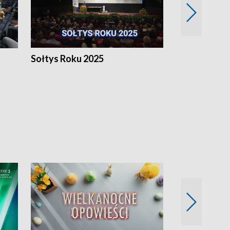
h
Sołtys Roku 2025
20 lat minęł
Wlkp.