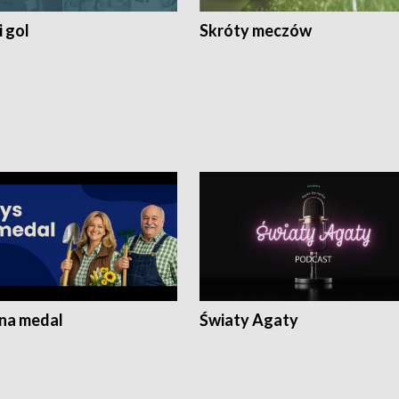
 gol
Skróty meczów
 na medal
Światy Agaty