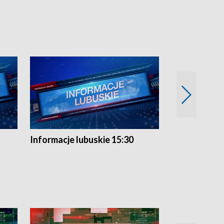
Informacje lubuskie 15:30
Przegląd ty