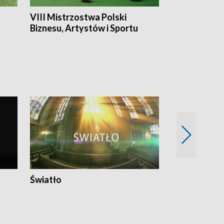
VIII Mistrzostwa Polski
Cztery kwar
Biznesu, Artystów i Sportu
Światło
Nowy adres