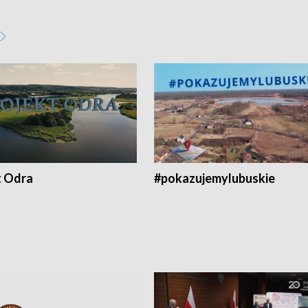
t Odra
#pokazujemylubuskie