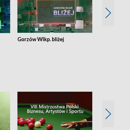
Gorzów Wlkp. bliżej
Lubuskie bliż