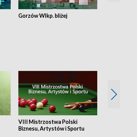
Gorzów Wlkp. bliżej
Lubuskie bliż
VIII Mistrzostwa Polski
Cztery kwar
Biznesu, Artystów i Sportu