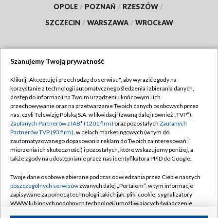
OPOLE
/
POZNAŃ
/
RZESZÓW
/
SZCZECIN
/
WARSZAWA
/
WROCŁAW
Szanujemy Twoją prywatność
Dołącz do nas:
Kliknij "Akceptuję i przechodzę do serwisu", aby wyrazić zgody na
korzystanie z technologii automatycznego śledzenia i zbierania danych,
TVP
dostęp do informacji na Twoim urządzeniu końcowym i ich
Abonament TVP
przechowywanie oraz na przetwarzanie Twoich danych osobowych przez
Regulamin TVP
nas, czyli Telewizję Polską S.A. w likwidacji (zwaną dalej również „TVP”),
Emisja w TVP
Polityka prywatności
Zaufanych Partnerów z IAB* (1201 firm)
oraz pozostałych
Zaufanych
Partnerów TVP (93 firm)
, w celach marketingowych (w tym do
Centrum informacji TVP
Moje zgody
zautomatyzowanego dopasowania reklam do Twoich zainteresowań i
mierzenia ich skuteczności) i pozostałych, które wskazujemy poniżej, a
Naziemna Telewizja Cyfrowa
Pomoc
także zgody na udostępnianie przez nas identyfikatora PPID do Google.
Sklep TVP
Biuro reklamy
Twoje dane osobowe zbierane podczas odwiedzania przez Ciebie naszych
Rada Programowa
Kontakt
poszczególnych serwisów
zwanych dalej „Portalem”, w tym informacje
zapisywane za pomocą technologii takich jak: pliki cookie, sygnalizatory
System NOS
WWW lub innych podobnych technologii umożliwiających świadczenie
dopasowanych i bezpiecznych usług, personalizację treści oraz reklam,
Informacje o nadawcy
Kanały