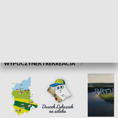
Kalejdoskop
Sołtys na med
WYPOCZYNEK I REKREACJA