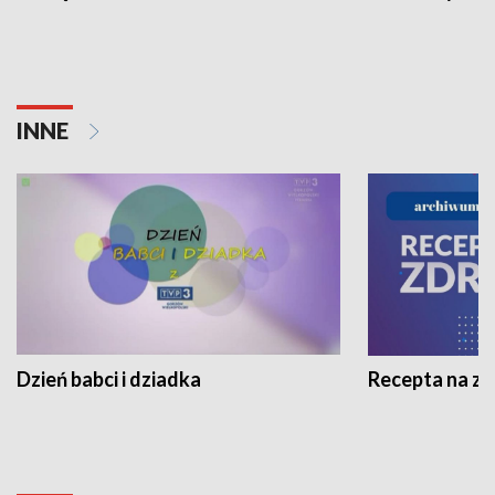
INNE
Dzień babci i dziadka
Recepta na z