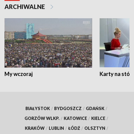
ARCHIWALNE
My wczoraj
Karty na stół:
BIAŁYSTOK
/
BYDGOSZCZ
/
GDAŃSK
/
GORZÓW WLKP.
/
KATOWICE
/
KIELCE
/
KRAKÓW
/
LUBLIN
/
ŁÓDŹ
/
OLSZTYN
/