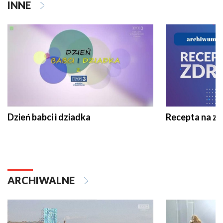
INNE
Dzień babci i dziadka
Recepta na z
ARCHIWALNE