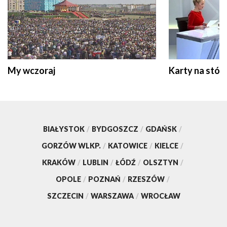
My wczoraj
Karty na stół:
BIAŁYSTOK
/
BYDGOSZCZ
/
GDAŃSK
/
GORZÓW WLKP.
/
KATOWICE
/
KIELCE
/
KRAKÓW
/
LUBLIN
/
ŁÓDŹ
/
OLSZTYN
/
OPOLE
/
POZNAŃ
/
RZESZÓW
/
SZCZECIN
/
WARSZAWA
/
WROCŁAW