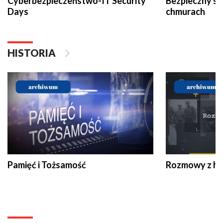
Cyberbezpieczeństwo-IT Security
Bezpieczny s
Days
chmurach
HISTORIA
Pamięć i Tożsamość
Rozmowy z his