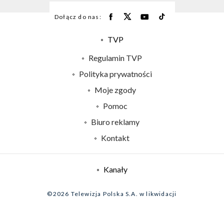
Dołącz do nas:
TVP
Abonament TVP
Regulamin TVP
Emisja w TVP
Polityka prywatności
Centrum informacji TVP
Moje zgody
Naziemna Telewizja Cyfrowa
Pomoc
Sklep TVP
Biuro reklamy
Rada Programowa
Kontakt
System NOS
Informacje o nadawcy
Kanały
Program dla prasy
©2026 Telewizja Polska S.A. w likwidacji
Biuro Reklamy
Ogłoszenie przetargowe