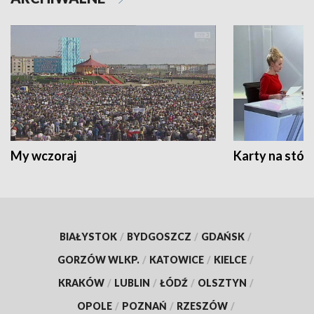
My wczoraj
Karty na stół:
BIAŁYSTOK
/
BYDGOSZCZ
/
GDAŃSK
/
GORZÓW WLKP.
/
KATOWICE
/
KIELCE
/
KRAKÓW
/
LUBLIN
/
ŁÓDŹ
/
OLSZTYN
/
OPOLE
/
POZNAŃ
/
RZESZÓW
/