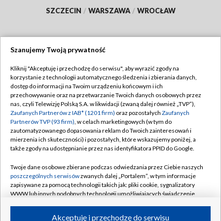
SZCZECIN
/
WARSZAWA
/
WROCŁAW
Szanujemy Twoją prywatność
Dołącz do nas:
Kliknij "Akceptuję i przechodzę do serwisu", aby wyrazić zgody na
korzystanie z technologii automatycznego śledzenia i zbierania danych,
TVP
dostęp do informacji na Twoim urządzeniu końcowym i ich
Abonament TVP
przechowywanie oraz na przetwarzanie Twoich danych osobowych przez
Regulamin TVP
nas, czyli Telewizję Polską S.A. w likwidacji (zwaną dalej również „TVP”),
Emisja w TVP
Polityka prywatności
Zaufanych Partnerów z IAB* (1201 firm)
oraz pozostałych
Zaufanych
Partnerów TVP (93 firm)
, w celach marketingowych (w tym do
Centrum informacji TVP
Moje zgody
zautomatyzowanego dopasowania reklam do Twoich zainteresowań i
mierzenia ich skuteczności) i pozostałych, które wskazujemy poniżej, a
Naziemna Telewizja Cyfrowa
Pomoc
także zgody na udostępnianie przez nas identyfikatora PPID do Google.
Sklep TVP
Biuro reklamy
Twoje dane osobowe zbierane podczas odwiedzania przez Ciebie naszych
Rada Programowa
Kontakt
poszczególnych serwisów
zwanych dalej „Portalem”, w tym informacje
zapisywane za pomocą technologii takich jak: pliki cookie, sygnalizatory
System NOS
WWW lub innych podobnych technologii umożliwiających świadczenie
dopasowanych i bezpiecznych usług, personalizację treści oraz reklam,
Informacje o nadawcy
Kanały
udostępnianie funkcji mediów społecznościowych oraz analizowanie
Akceptuję i przechodzę do serwisu
ruchu w Internecie.