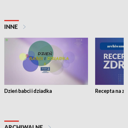
INNE
Dzień babci i dziadka
Recepta na z
ARCHIWALNE