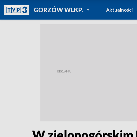
POWRÓT DO
GORZÓW WLKP.
Aktualności
TVP REGIONY
W zielonogórskim 