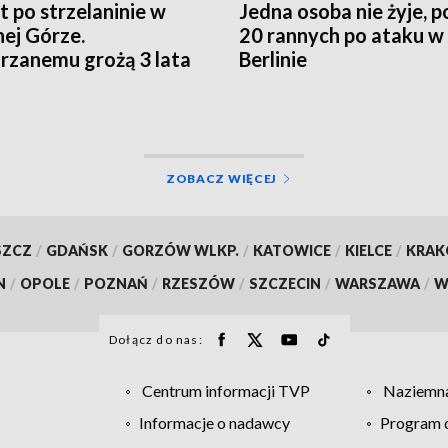
t po strzelaninie w
Jedna osoba nie żyje, 
nej Górze.
20 rannych po ataku w
rzanemu grożą 3 lata
Berlinie
enia
ZOBACZ WIĘCEJ
SZCZ
/
GDAŃSK
/
GORZÓW WLKP.
/
KATOWICE
/
KIELCE
/
KRA
N
/
OPOLE
/
POZNAŃ
/
RZESZÓW
/
SZCZECIN
/
WARSZAWA
/
W
Dołącz do nas:
Centrum informacji TVP
Naziemna
Informacje o nadawcy
Program d