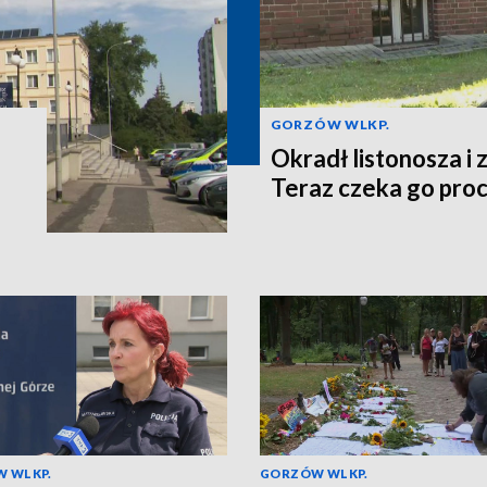
GORZÓW WLKP.
o
Okradł listonosza i z
Teraz czeka go pro
 WLKP.
GORZÓW WLKP.