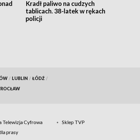
ponad
Kradł paliwo na cudzych
tablicach. 38-latek w rękach
policji
KÓW
/
LUBLIN
/
ŁÓDŹ
/
ROCŁAW
 Telewizja Cyfrowa
Sklep TVP
la prasy