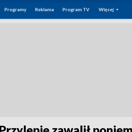
Programy
Reklama
Program TV
Więcej
Przylepie zawalił poniem