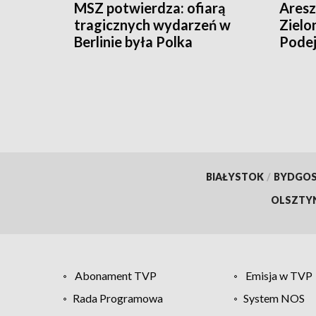
MSZ potwierdza: ofiarą
Aresz
tragicznych wydarzeń w
Zielo
Berlinie była Polka
Podej
więzi
BIAŁYSTOK
/
BYDGO
OLSZTY
Abonament TVP
Emisja w TVP
Rada Programowa
System NOS