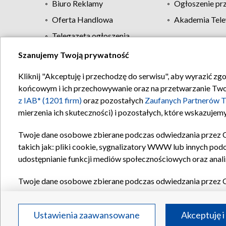
Biuro Reklamy
Ogłoszenie pr
Oferta Handlowa
Akademia Tele
Telegazeta ogłoszenia
Szanujemy Twoją prywatność
Regulamin TVP
Kliknij "Akceptuję i przechodzę do serwisu", aby wyrazić zg
końcowym i ich przechowywanie oraz na przetwarzanie Twoich
z IAB* (1201 firm)
oraz pozostałych
Zaufanych Partnerów T
mierzenia ich skuteczności) i pozostałych, które wskazujemy
Twoje dane osobowe zbierane podczas odwiedzania przez 
takich jak: pliki cookie, sygnalizatory WWW lub innych pod
udostępnianie funkcji mediów społecznościowych oraz anali
Twoje dane osobowe zbierane podczas odwiedzania przez 
plików cookie, informacje o Twoich wyszukiwaniach w serwi
Partnerów TVP
dla realizacji następujących celów i funkc
Ustawienia zaawansowane
Akceptuję i
reklam, tworzenia profilu spersonalizowanych reklam, tworz