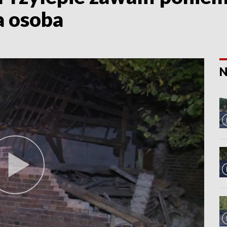
a osoba
N