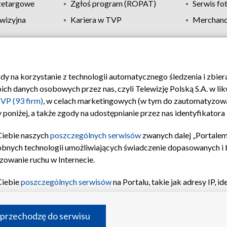
zetargowe
Zgłoś program (ROPAT)
Serwis fo
wizyjna
Kariera w TVP
Merchandi
Polityka prywatności
Moje zgody
Pomoc
Biuro re
ody na korzystanie z technologii automatycznego śledzenia i zbie
 danych osobowych przez nas, czyli Telewizję Polską S.A. w likw
VP (93 firm)
, w celach marketingowych (w tym do zautomatyzow
 poniżej, a także zgody na udostępnianie przez nas identyfikator
Ciebie naszych
poszczególnych serwisów
zwanych dalej „Portalem
obnych technologii umożliwiających świadczenie dopasowanych i be
zowanie ruchu w Internecie.
Ciebie
poszczególnych serwisów
na Portalu, takie jak adresy IP, 
sach Portalu czy historia odwiedzin będą przetwarzane przez TV
ji: przechowywania informacji na urządzeniu lub dostęp do nich,
©2026 Telewizja Polska S.A. w likwidacji
 przechodzę do serwisu
enia profilu spersonalizowanych treści, wyboru spersonalizowany