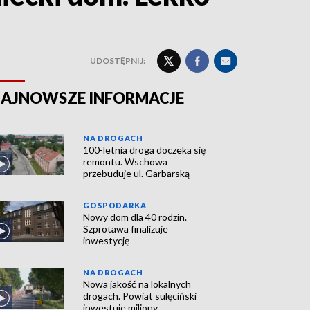
UDOSTĘPNIJ:
AJNOWSZE INFORMACJE
NA DROGACH
100-letnia droga doczeka się
remontu. Wschowa
przebuduje ul. Garbarską
GOSPODARKA
Nowy dom dla 40 rodzin.
Szprotawa finalizuje
inwestycję
NA DROGACH
Nowa jakość na lokalnych
drogach. Powiat sulęciński
inwestuje miliony