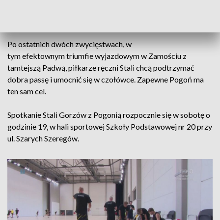
jednak ten zespół bardzo dobrze, w okresach
przygotowawczych często z nim sparują.
Po ostatnich dwóch zwycięstwach, w
tym efektownym triumfie wyjazdowym w Zamościu z
tamtejszą Padwą, piłkarze ręczni Stali chcą podtrzymać
dobra passę i umocnić się w czołówce. Zapewne Pogoń ma
ten sam cel.
Spotkanie Stali Gorzów z Pogonią rozpocznie się w sobotę o
godzinie 19, w hali sportowej Szkoły Podstawowej nr 20 przy
ul. Szarych Szeregów.