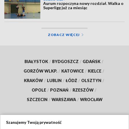
Aurum rozpoczyna nowy rozdział. Walka o
Superligę już za miesiąc
ZOBACZ WIĘCEJ
BIAŁYSTOK
/
BYDGOSZCZ
/
GDAŃSK
/
GORZÓW WLKP.
/
KATOWICE
/
KIELCE
/
KRAKÓW
/
LUBLIN
/
ŁÓDŹ
/
OLSZTYN
/
OPOLE
/
POZNAŃ
/
RZESZÓW
/
SZCZECIN
/
WARSZAWA
/
WROCŁAW
Szanujemy Twoją prywatność
Dołącz do nas: