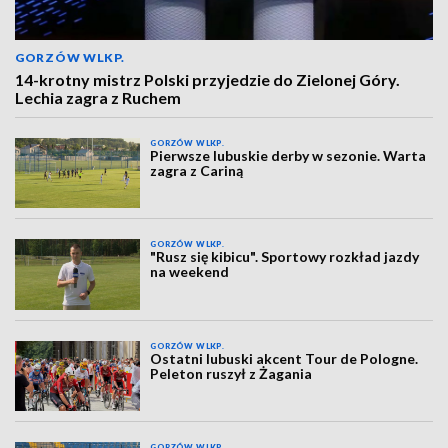
GORZÓW WLKP.
14-krotny mistrz Polski przyjedzie do Zielonej Góry.
Lechia zagra z Ruchem
GORZÓW WLKP.
Pierwsze lubuskie derby w sezonie. Warta
zagra z Cariną
GORZÓW WLKP.
"Rusz się kibicu". Sportowy rozkład jazdy
na weekend
GORZÓW WLKP.
Ostatni lubuski akcent Tour de Pologne.
Peleton ruszył z Żagania
GORZÓW WLKP.